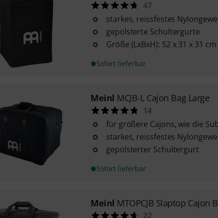
47
starkes, reissfestes Nylongew
gepolsterte Schultergurte
Größe (LxBxH): 52 x 31 x 31 cm (
Sofort lieferbar
Meinl
MCJB-L Cajon Bag Large
14
für größere Cajons, wie die S
starkes, reissfestes Nylongew
gepolsterter Schultergurt
Sofort lieferbar
Meinl
MTOPCJB Slaptop Cajon 
22