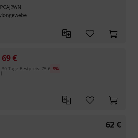
OPCAJ2WN
 Nylongewebe
69
€
30-Tage-Bestpreis
:
75
€
-8%
l
62
€