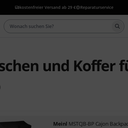
kostenfreier Versand ab 29 €
Reparaturservice
Such
schen und Koffer f
0
Meinl
MSTCJB-BP Cajon Backpa