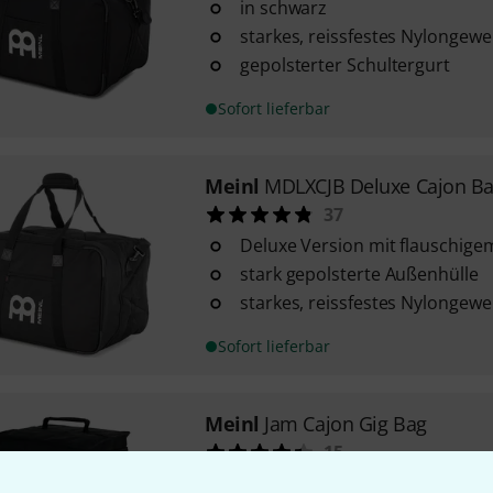
in schwarz
starkes, reissfestes Nylongew
gepolsterter Schultergurt
Sofort lieferbar
Meinl
MDLXCJB Deluxe Cajon B
37
Deluxe Version mit flauschigem
stark gepolsterte Außenhülle
starkes, reissfestes Nylongew
Sofort lieferbar
Meinl
Jam Cajon Gig Bag
15
passend für Jam Cajon Modell