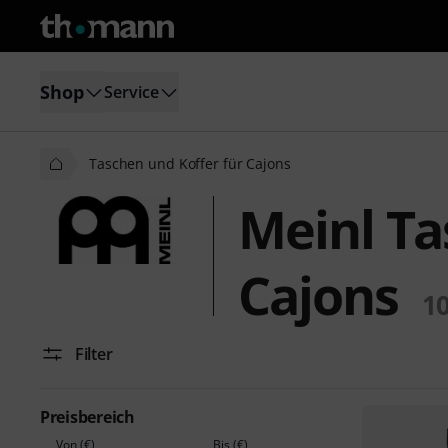
Shop
Service
Taschen und Koffer für Cajons
Meinl Ta
Cajons
1
Filter
Preisbereich
Von (€)
Bis (€)