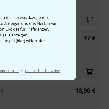
is mit allem was dazugehört
rte Anzeigen und das Merken von
von Cookies für Präferenzen,
u (
alle anzeigen
).
47
€
g
ellungen (
hier
) widerrufen.
jon MHTOPCJB
·
Impressum
Datenschutzhinweise
18,90
€
ag