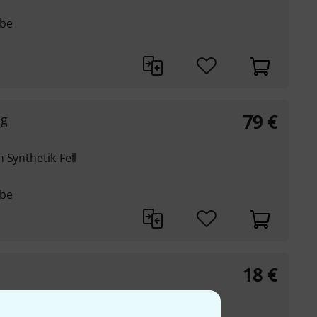
ebe
79
€
ag
 Synthetik-Fell
ebe
18
€
e