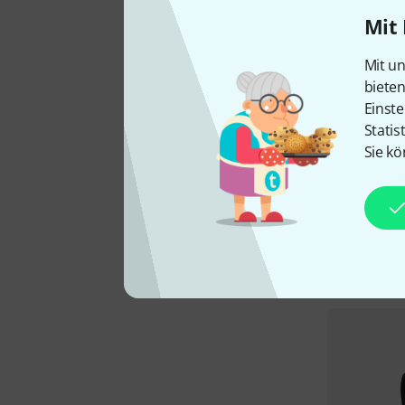
Mit 
Mit un
biete
Einste
Statis
Sie kö