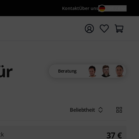
Kontakt
Über uns
DE / €
e mit Suchwort {searchTerm} starten
ür
Beratung
Beliebtheit
37
€
ck