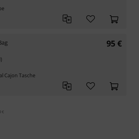
be
95
€
Bag
)
al Cajon Tasche
9 €