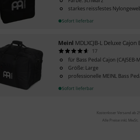
Farbe: Schwarz
starkes reissfestes Nylongewe
Sofort lieferbar
Meinl
MDLXCJB-L Deluxe Cajon 
17
für Bass Pedal Cajon (CAJ5EB-M
Größe: Large
professionelle MEINL Bass Ped
Sofort lieferbar
Kostenloser Versand ab 2
Alle Preise inkl. MwSt.