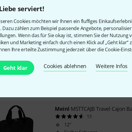
Material: Nylon
Liebe serviert!
Größe: 30,5 x 30,5 x 41 cm
seren Cookies möchten wir Ihnen ein fluffiges Einkaufserlebn
Kurzfristig lieferbar (2–5 Tage)
n. Dazu zählen zum Beispiel passende Angebote, personalisie
llungen. Wenn das für Sie okay ist, stimmen Sie der Nutzung 
tiken und Marketing einfach durch einen Klick auf „Geht klar“ z
Meinl
Hybrid Slap-Top Cajon Ba
nnen Ihre erteilte Zustimmung jederzeit über die Cookie-Einst
5
für Meinl Hybrid Slap-Top Ca
Cookies ablehnen
Weitere Infos
Geht klar
Material: Nylon
Tragegriffe
Sofort lieferbar
Meinl
MSTTCAJB Travel Cajon B
15
12"