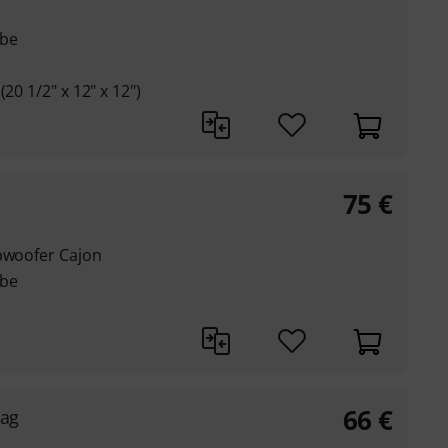
ebe
20 1/2" x 12" x 12")
75
€
ubwoofer Cajon
ebe
66
€
Bag