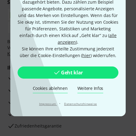
Sicher einkaufen & bezahlen
dazugehört bieten. Dazu zählen zum Beispiel
passende Angebote, personalisierte Anzeigen
und das Merken von Einstellungen. Wenn das für
Sie okay ist, stimmen Sie der Nutzung von Cookies
für Präferenzen, Statistiken und Marketing
einfach durch einen Klick auf „Geht klar“ zu (
alle
Bezahlen Sie vertraulich und sicher per Nachnahme,
anzeigen
).
Vorkasse, PayPal, Amazon Pay,
Klarna Sofort bezahlen
,
Sie können Ihre erteilte Zustimmung jederzeit
Klarna Ratenzahlung
oder Kreditkarte.
über die Cookie-Einstellungen (
hier
) widerrufen.
Ihre Vorteile
Geht klar
3 Jahre Thomann Garantie
Cookies ablehnen
Weitere Infos
30 Tage Money-Back-Garantie
Reparaturservice
·
Impressum
Datenschutzhinweise
Beratung durch Fachexperten
Zufriedenheitsgarantie