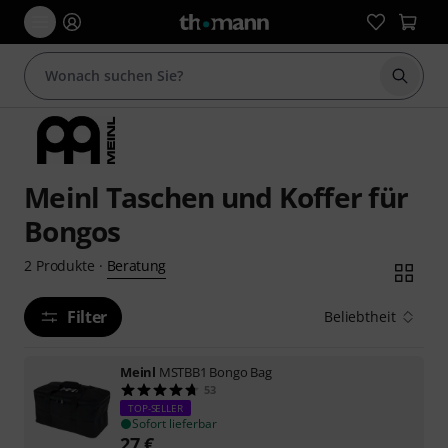
Suche 
Meinl Taschen und Koffer für
Bongos
Beratung
2
Produkte
·
Filter
Beliebtheit
Meinl
MSTBB1 Bongo Bag
53
TOP-SELLER
Sofort lieferbar
27
€