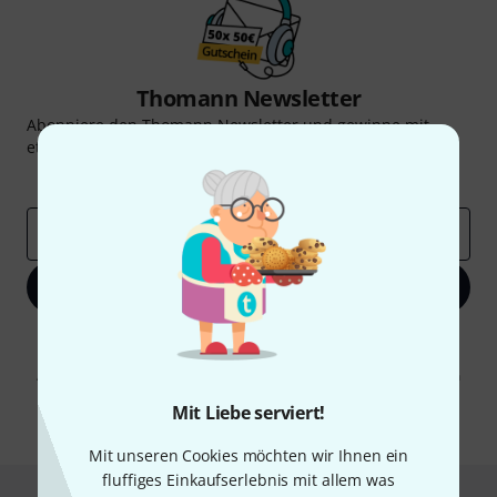
Thomann Newsletter
Abonniere den Thomann Newsletter und gewinne mit
etwas Glück einen von
50 Gutscheinen
über jeweils
50€
!
Inspirierende Beiträge
Deals
Thomann Insights
E-Mail-Adresse
*
Jetzt anmelden
Mit Klick auf „Jetzt anmelden“ stimmen Sie dem Erhalt von E-Mail-
Werbung und einer Messung des E-Mail-Nutzungsverhaltens zu. Die
Abmeldung ist jederzeit möglich. Weitere Informationen finden Sie in
unseren
Datenschutzhinweisen
.
Mit Liebe serviert!
* Pflichtfeld
Mit unseren Cookies möchten wir Ihnen ein
fluffiges Einkaufserlebnis mit allem was