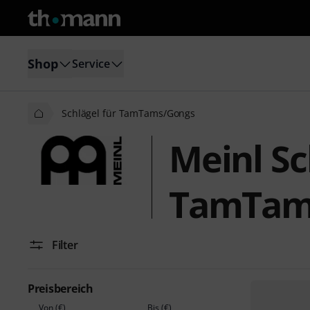
Shop
Service
Schlägel für TamTams/Gongs
Meinl Sc
TamTam
Filter
Preisbereich
Von (€)
Bis (€)