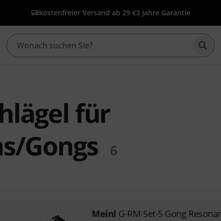
kostenfreier Versand ab 29 €
3 Jahre Garantie
Such
hlägel für
s/Gongs
6
Meinl
G-RM-Set-5 Gong Resona