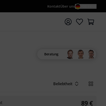
Kontakt
Über uns
DE / €
e mit Suchwort {searchTerm} starten
Beratung
Beliebtheit
89
€
nt