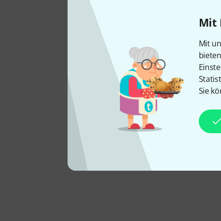
Mit 
Mit un
biete
Einste
Statis
Sie kö