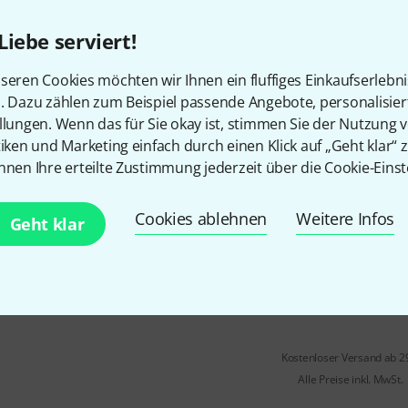
Kopfdurchmesser: 30 mm
Kopffarbe: Schwarz
Liebe serviert!
Stiel aus Kunststoff
seren Cookies möchten wir Ihnen ein fluffiges Einkaufserlebn
Sofort lieferbar
n. Dazu zählen zum Beispiel passende Angebote, personalisie
llungen. Wenn das für Sie okay ist, stimmen Sie der Nutzung 
tiken und Marketing einfach durch einen Klick auf „Geht klar“ z
Meinl
MGB-S Gong Mallet Small
nnen Ihre erteilte Zustimmung jederzeit über die Cookie-Einst
3
für Gong bis 28"
Cookies ablehnen
Weitere Infos
Geht klar
Holzstiel
Fellkopf
Sofort lieferbar
Kostenloser Versand ab 2
Alle Preise inkl. MwSt.