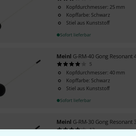
Kopfdurchmesser: 25 mm
Kopffarbe: Schwarz
Stiel aus Kunststoff
Sofort lieferbar
Meinl
G-RM-40 Gong Resonant
5
Kopfdurchmesser: 40 mm
Kopffarbe: Schwarz
Stiel aus Kunststoff
Sofort lieferbar
Meinl
G-RM-30 Gong Resonant
13