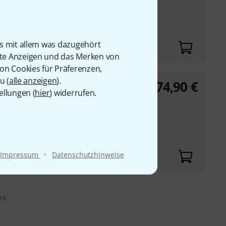
is mit allem was dazugehört
rte Anzeigen und das Merken von
von Cookies für Präferenzen,
u (
alle anzeigen
).
74,90
€
ellungen (
hier
) widerrufen.
·
Impressum
Datenschutzhinweise
9 €