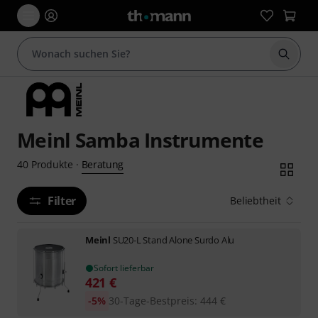
Suche 
Meinl Samba Instrumente
Beratung
40
Produkte
·
Filter
Beliebtheit
Meinl
SU20-L Stand Alone Surdo Alu
Sofort lieferbar
421
€
-5%
30-Tage-Bestpreis
:
444
€