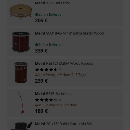
Meinl
12" Punteador
Sofort lieferbar
205
€
Meinl
SUB18AB-M 18" Bahia Surdo Wood
Sofort lieferbar
339
€
Meinl
REB1218AB-M Wood Rebolo
7
Kurzfristig lieferbar (2–5 Tage)
239
€
Meinl
BE1R Berimbau
9
In 1–2 Wochen lieferbar
189
€
Meinl
20"x16" Bahia Surdo Alu Set