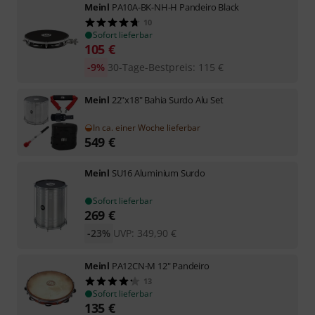
Meinl
PA10A-BK-NH-H Pandeiro Black
10
Sofort lieferbar
105
€
-9%
30-Tage-Bestpreis
:
115
€
Meinl
22"x18" Bahia Surdo Alu Set
In ca. einer Woche lieferbar
549
€
Meinl
SU16 Aluminium Surdo
Sofort lieferbar
269
€
-23%
UVP:
349,90
€
Meinl
PA12CN-M 12" Pandeiro
13
Sofort lieferbar
135
€