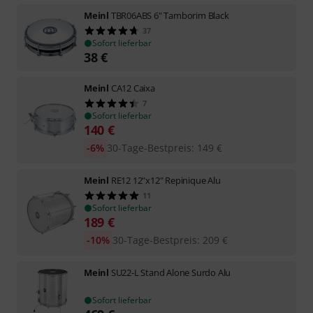
Meinl
TBR06ABS 6" Tamborim Black
37
Sofort lieferbar
38
€
Meinl
CA12 Caixa
7
Sofort lieferbar
140
€
-6%
30-Tage-Bestpreis
:
149
€
Meinl
RE12 12"x12" Repinique Alu
11
Sofort lieferbar
189
€
-10%
30-Tage-Bestpreis
:
209
€
Meinl
SU22-L Stand Alone Surdo Alu
Sofort lieferbar