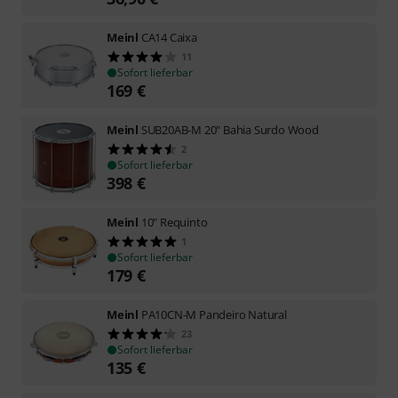
Meinl
CA14 Caixa
11
Sofort lieferbar
169
€
Meinl
SUB20AB-M 20" Bahia Surdo Wood
2
Sofort lieferbar
398
€
Meinl
10" Requinto
1
Sofort lieferbar
179
€
Meinl
PA10CN-M Pandeiro Natural
23
Sofort lieferbar
135
€