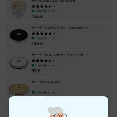
Meinl
QW6 Cuica Aluminium
4
Sofort lieferbar
125
€
Meinl
PAS10PW-NH Shaker Pandeiro
4
Sofort lieferbar
125
€
Meinl
PA10ABS-BK Pandeiro Black
6
Sofort lieferbar
92
€
Meinl
14" Seguidor
Sofort lieferbar
209
€
Meinl
RE10 10"x10" Repinique Alu
4