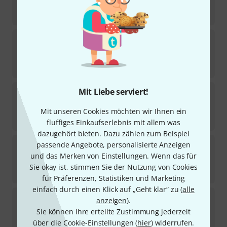
Sofort lieferbar
149
€
Meinl
TBR06ALU 6" Tamborim Aluminium
6
Sofort lieferbar
62
€
Meinl
PA10PW-M Traditional Pandeiro
Mit Liebe serviert!
1
Sofort lieferbar
Mit unseren Cookies möchten wir Ihnen ein
119
€
fluffiges Einkaufserlebnis mit allem was
dazugehört bieten. Dazu zählen zum Beispiel
Meinl
TBR06ABS-Y 6" Tamborim Yellow
passende Angebote, personalisierte Anzeigen
18
und das Merken von Einstellungen. Wenn das für
Sofort lieferbar
Sie okay ist, stimmen Sie der Nutzung von Cookies
38
€
für Präferenzen, Statistiken und Marketing
einfach durch einen Klick auf „Geht klar“ zu (
alle
Meinl
TBR06ABS-R 6" Tamborim Red
anzeigen
).
14
Sie können Ihre erteilte Zustimmung jederzeit
Sofort lieferbar
über die Cookie-Einstellungen (
hier
) widerrufen.
38
€