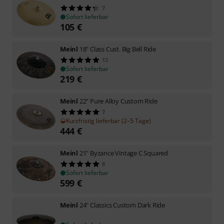
7
Sofort lieferbar
105
€
Meinl
18" Class Cust. Big Bell Ride
12
Sofort lieferbar
219
€
Meinl
22" Pure Alloy Custom Ride
7
Kurzfristig lieferbar (2–5 Tage)
444
€
Meinl
21" Byzance Vintage C Squared
8
Sofort lieferbar
599
€
Meinl
24" Classics Custom Dark Ride