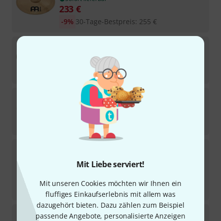
233
€
-9%
30-Tage-Bestpreis
:
255
€
Meinl
24" Byzance Foundry Reserve LR
1
Sofort lieferbar
799
€
Meinl
22" Byzance Vintage Pure Light
13
Sofort lieferbar
639
€
Meinl
20" Byzance Club Ride
3
Mit Liebe serviert!
Sofort lieferbar
459
€
Mit unseren Cookies möchten wir Ihnen ein
-16%
UVP:
549
€
fluffiges Einkaufserlebnis mit allem was
dazugehört bieten. Dazu zählen zum Beispiel
Meinl
22" Byzance Jazz Monophonic R.
passende Angebote, personalisierte Anzeigen