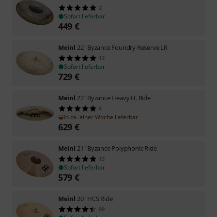
2
Sofort lieferbar
449
€
Meinl
22" Byzance Foundry Reserve LR
13
Sofort lieferbar
729
€
Meinl
22" Byzance Heavy H. Ride
6
In ca. einer Woche lieferbar
629
€
Meinl
21" Byzance Polyphonic Ride
13
Sofort lieferbar
579
€
Meinl
20" HCS Ride
89