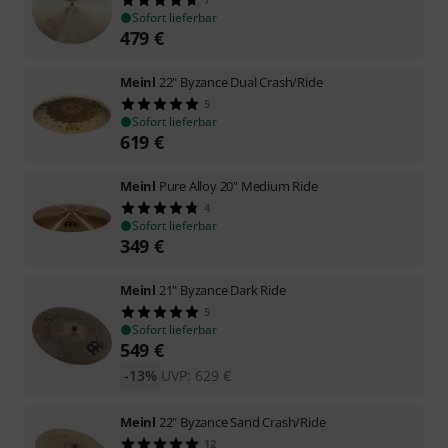
Sofort lieferbar
479
€
Meinl
22" Byzance Dual Crash/Ride
5
Sofort lieferbar
619
€
Meinl
Pure Alloy 20" Medium Ride
4
Sofort lieferbar
349
€
Meinl
21" Byzance Dark Ride
5
Sofort lieferbar
549
€
-13%
UVP:
629
€
Meinl
22" Byzance Sand Crash/Ride
12