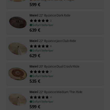
599
€
Meinl
22" Byzance Dark Ride
2
Sofort lieferbar
639
€
Meinl
22" Byzance Jazz Club Ride
6
Sofort lieferbar
629
€
Meinl
20" Byzance Dual Crash/Ride
7
Sofort lieferbar
535
€
Meinl
22" Byzance Medium Thin Ride
4
Sofort lieferbar
599
€