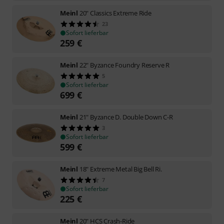
Meinl
20" Classics Extreme Ride
23
Sofort lieferbar
259
€
Meinl
22" Byzance Foundry Reserve R
5
Sofort lieferbar
699
€
Meinl
21" Byzance D. Double Down C-R
3
Sofort lieferbar
599
€
Meinl
18" Extreme Metal Big Bell Ri.
7
Sofort lieferbar
225
€
Meinl
20" HCS Crash-Ride