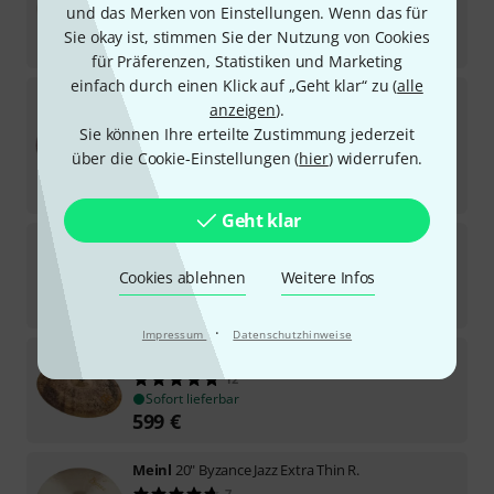
7
und das Merken von Einstellungen. Wenn das für
Sofort lieferbar
Sie okay ist, stimmen Sie der Nutzung von Cookies
599
€
für Präferenzen, Statistiken und Marketing
einfach durch einen Klick auf „Geht klar“ zu (
alle
Meinl
20" Byzance Vintage Pure Ride
anzeigen
).
5
Sie können Ihre erteilte Zustimmung jederzeit
Sofort lieferbar
499
€
über die Cookie-Einstellungen (
hier
) widerrufen.
-12%
UVP:
569
€
Geht klar
Meinl
20" Byzance Raw Bell Ride
4
Cookies ablehnen
Weitere Infos
Sofort lieferbar
529
€
·
Impressum
Datenschutzhinweise
Meinl
21" Byzance Transition Ride
12
Sofort lieferbar
599
€
Meinl
20" Byzance Jazz Extra Thin R.
7