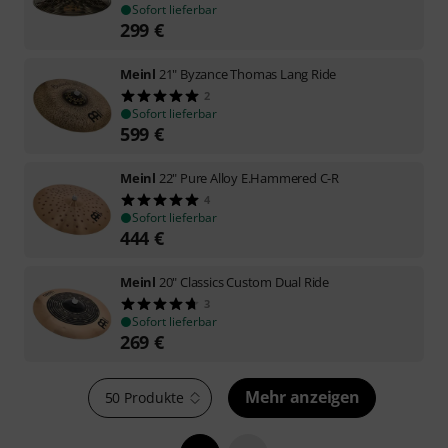
Sofort lieferbar
299
€
Meinl
21" Byzance Thomas Lang Ride
2
Sofort lieferbar
599
€
Meinl
22" Pure Alloy E.Hammered C-R
4
Sofort lieferbar
444
€
Meinl
20" Classics Custom Dual Ride
3
Sofort lieferbar
269
€
Mehr anzeigen
50 Produkte