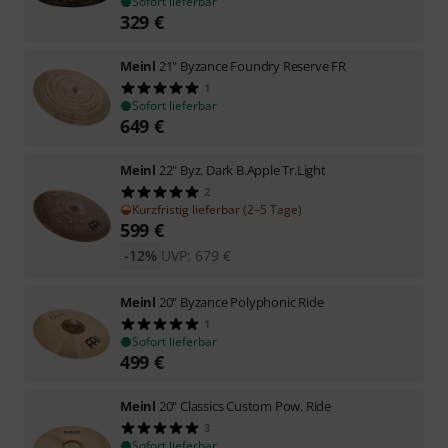
Sofort lieferbar
329
€
Meinl
21" Byzance Foundry Reserve FR
1
Sofort lieferbar
649
€
Meinl
22" Byz. Dark B.Apple Tr.Light
2
Kurzfristig lieferbar (2–5 Tage)
599
€
-12%
UVP:
679
€
Meinl
20" Byzance Polyphonic Ride
1
Sofort lieferbar
499
€
Meinl
20" Classics Custom Pow. Ride
3
Sofort lieferbar