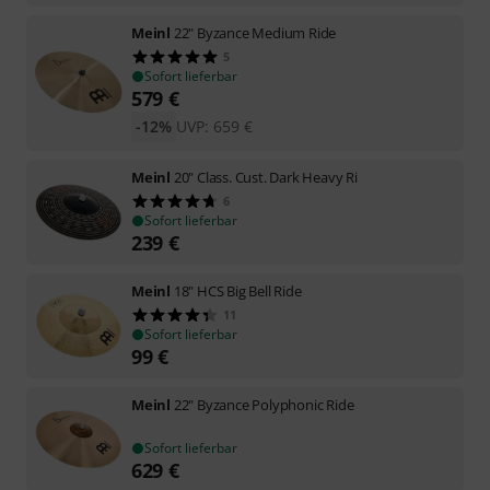
Meinl
22" Byzance Medium Ride
5
Sofort lieferbar
579
€
-12%
UVP:
659
€
Meinl
20" Class. Cust. Dark Heavy Ri
6
Sofort lieferbar
239
€
Meinl
18" HCS Big Bell Ride
11
Sofort lieferbar
99
€
Meinl
22" Byzance Polyphonic Ride
Sofort lieferbar
629
€