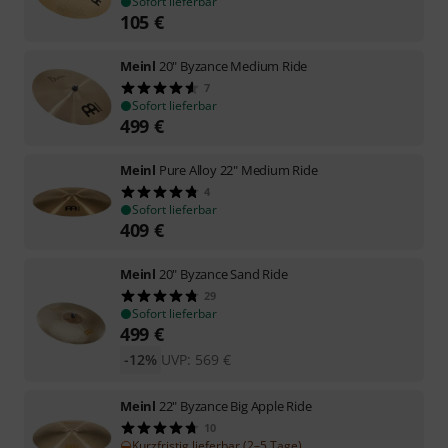
Sofort lieferbar
105
€
Meinl
20" Byzance Medium Ride
7
Sofort lieferbar
499
€
Meinl
Pure Alloy 22" Medium Ride
4
Sofort lieferbar
409
€
Meinl
20" Byzance Sand Ride
29
Sofort lieferbar
499
€
-12%
UVP:
569
€
Meinl
22" Byzance Big Apple Ride
10
Kurzfristig lieferbar (2–5 Tage)