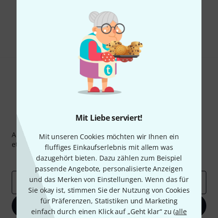
Gefällt Ihnen, was Sie sehen?
Teilen
Hilfe & Feedback
Mit Liebe serviert!
Thomann Newsletter
Abonniere den Thomann Newsletter und gewinne mit
Mit unseren Cookies möchten wir Ihnen ein
etwas Glück einen von
50 Gutscheinen
über jeweils
50€
!
fluffiges Einkaufserlebnis mit allem was
Inspirierende Beiträge
dazugehört bieten. Dazu zählen zum Beispiel
Deals
Thomann Insights
passende Angebote, personalisierte Anzeigen
und das Merken von Einstellungen. Wenn das für
E-Mail-Adresse
*
Sie okay ist, stimmen Sie der Nutzung von Cookies
für Präferenzen, Statistiken und Marketing
Jetzt anmelden
einfach durch einen Klick auf „Geht klar“ zu (
alle