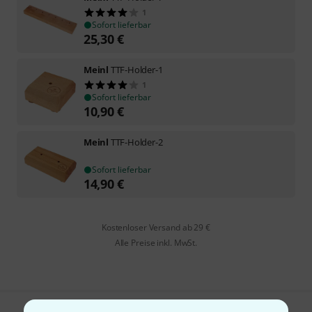
1
Sofort lieferbar
25,30
€
Meinl
TTF-Holder-1
1
Sofort lieferbar
10,90
€
Meinl
TTF-Holder-2
Sofort lieferbar
14,90
€
Kostenloser Versand ab 29 €
Alle Preise inkl. MwSt.