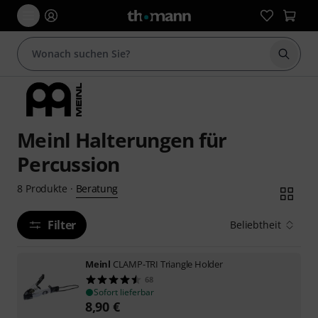
Suche 
Meinl Halterungen für
Percussion
Beratung
8
Produkte
·
Filter
Beliebtheit
Meinl
CLAMP-TRI Triangle Holder
68
Sofort lieferbar
8,90
€