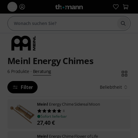
Suche 
Meinl Energy Chimes
Beratung
6
Produkte
·
Filter
Beliebtheit
Meinl
Energy Chime Sidereal Moon
8
Sofort lieferbar
27,40
€
Meinl
Energy Chime Flower of Life