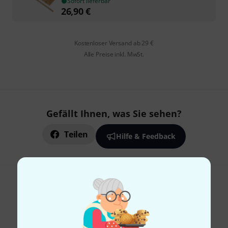
Sofort lieferbar
26,90
€
Kostenloser Versand ab 29 €
Alle Preise inkl. MwSt.
Gefällt Ihnen, was Sie sehen?
Teilen
Hilfe & Feedback