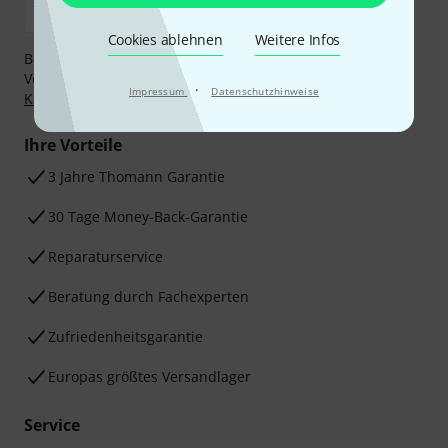
Cookies ablehnen
Weitere Infos
Bezahlen Sie vertraulich und sicher per Nachnahme,
Vorkasse, PayPal, Amazon Pay,
Klarna Sofort bezahlen
,
·
Impressum
Datenschutzhinweise
Klarna Ratenzahlung
oder Kreditkarte.
Ihre Vorteile
3 Jahre Thomann Garantie
30 Tage Money-Back-Garantie
Reparaturservice
Beratung durch Fachexperten
Zufriedenheitsgarantie
Europas größtes Versandlager
Service