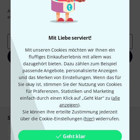
Thomann Newsletter
Abonniere den Thomann Newsletter und gewinne mit
etwas Glück einen von
50 Gutscheinen
über jeweils
50€
!
Inspirierende Beiträge
Deals
Thomann Insights
Mit Liebe serviert!
E-Mail-Adresse
*
Mit unseren Cookies möchten wir Ihnen ein
Jetzt anmelden
fluffiges Einkaufserlebnis mit allem was
dazugehört bieten. Dazu zählen zum Beispiel
passende Angebote, personalisierte Anzeigen
Mit Klick auf „Jetzt anmelden“ stimmen Sie dem Erhalt von E-Mail-
Werbung und einer Messung des E-Mail-Nutzungsverhaltens zu. Die
und das Merken von Einstellungen. Wenn das für
Abmeldung ist jederzeit möglich. Weitere Informationen finden Sie in
Sie okay ist, stimmen Sie der Nutzung von Cookies
unseren
Datenschutzhinweisen
.
für Präferenzen, Statistiken und Marketing
* Pflichtfeld
einfach durch einen Klick auf „Geht klar“ zu (
alle
anzeigen
).
Sie können Ihre erteilte Zustimmung jederzeit
Sicher einkaufen & bezahlen
über die Cookie-Einstellungen (
hier
) widerrufen.
Geht klar