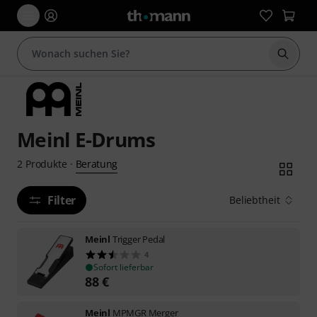
Suche 
Meinl E-Drums
Beratung
2
Produkte
·
Filter
Beliebtheit
Meinl
Trigger Pedal
4
Sofort lieferbar
88
€
Meinl
MPMGR Merger