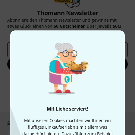
Thomann Newsletter
Abonniere den Thomann Newsletter und gewinne mit
etwas Glück einen von
50 Gutscheinen
über jeweils
50€
!
Inspirierende Beiträge
Deals
Thomann Insights
E-Mail-Adresse
*
Jetzt anmelden
Mit Klick auf „Jetzt anmelden“ stimmen Sie dem Erhalt von E-Mail-
Werbung und einer Messung des E-Mail-Nutzungsverhaltens zu. Die
Abmeldung ist jederzeit möglich. Weitere Informationen finden Sie in
unseren
Datenschutzhinweisen
.
* Pflichtfeld
Mit Liebe serviert!
Mit unseren Cookies möchten wir Ihnen ein
Sicher einkaufen & bezahlen
fluffiges Einkaufserlebnis mit allem was
dazugehört bieten. Dazu zählen zum Beispiel