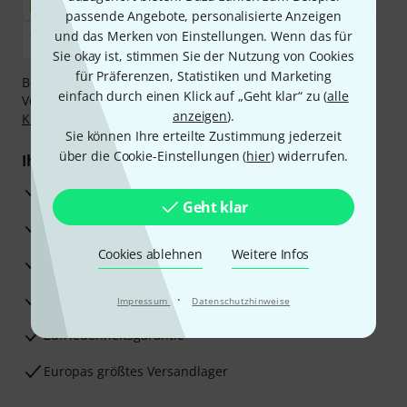
passende Angebote, personalisierte Anzeigen
und das Merken von Einstellungen. Wenn das für
Sie okay ist, stimmen Sie der Nutzung von Cookies
für Präferenzen, Statistiken und Marketing
Bezahlen Sie vertraulich und sicher per Nachnahme,
einfach durch einen Klick auf „Geht klar“ zu (
alle
Vorkasse, PayPal, Amazon Pay,
Klarna Sofort bezahlen
,
anzeigen
).
Klarna Ratenzahlung
oder Kreditkarte.
Sie können Ihre erteilte Zustimmung jederzeit
über die Cookie-Einstellungen (
hier
) widerrufen.
Ihre Vorteile
3 Jahre Thomann Garantie
Geht klar
30 Tage Money-Back-Garantie
Cookies ablehnen
Weitere Infos
Reparaturservice
Beratung durch Fachexperten
·
Impressum
Datenschutzhinweise
Zufriedenheitsgarantie
Europas größtes Versandlager