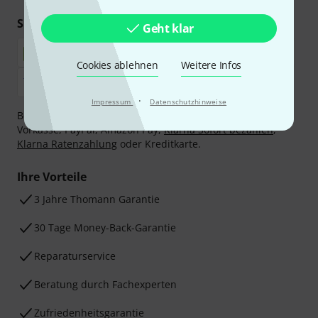
Sicher einkaufen & bezahlen
Geht klar
Cookies ablehnen
Weitere Infos
·
Impressum
Datenschutzhinweise
Bezahlen Sie vertraulich und sicher per Nachnahme,
Vorkasse, PayPal, Amazon Pay,
Klarna Sofort bezahlen
,
Klarna Ratenzahlung
oder Kreditkarte.
Ihre Vorteile
3 Jahre Thomann Garantie
30 Tage Money-Back-Garantie
Reparaturservice
Beratung durch Fachexperten
Zufriedenheitsgarantie