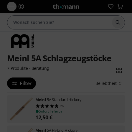
Suche 
Meinl 5A Schlagzeugstöcke
Beratung
7
Produkte
·
Filter
Beliebtheit
Meinl
5A Standard Hickory
26
Sofort lieferbar
12,50
€
Meinl
5A Hybrid Hickory