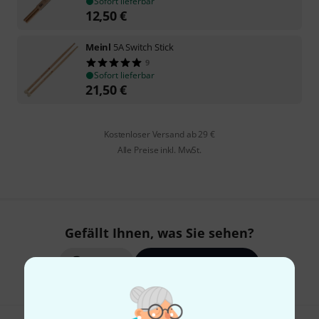
Sofort lieferbar
12,50
€
Meinl
5A Switch Stick
9
Sofort lieferbar
21,50
€
Kostenloser Versand ab 29 €
Alle Preise inkl. MwSt.
Gefällt Ihnen, was Sie sehen?
Teilen
Hilfe & Feedback