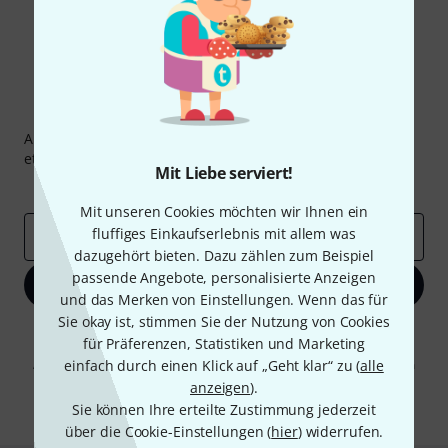
Thomann Newsletter
Abonniere den Thomann Newsletter und gewinne mit
etwas Glück einen von
50 Gutscheinen
über jeweils
50€
!
Mit Liebe serviert!
Inspirierende Beiträge
Deals
Thomann Insights
Mit unseren Cookies möchten wir Ihnen ein
fluffiges Einkaufserlebnis mit allem was
E-Mail-Adresse
*
dazugehört bieten. Dazu zählen zum Beispiel
passende Angebote, personalisierte Anzeigen
Jetzt anmelden
und das Merken von Einstellungen. Wenn das für
Sie okay ist, stimmen Sie der Nutzung von Cookies
Mit Klick auf „Jetzt anmelden“ stimmen Sie dem Erhalt von E-Mail-
für Präferenzen, Statistiken und Marketing
Werbung und einer Messung des E-Mail-Nutzungsverhaltens zu. Die
Abmeldung ist jederzeit möglich. Weitere Informationen finden Sie in
einfach durch einen Klick auf „Geht klar“ zu (
alle
unseren
Datenschutzhinweisen
.
anzeigen
).
Sie können Ihre erteilte Zustimmung jederzeit
* Pflichtfeld
über die Cookie-Einstellungen (
hier
) widerrufen.