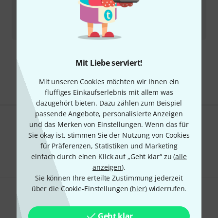
Meinl
CH-H24 Chimes
19
Sofort lieferbar
57
€
Kostenloser Versand ab 29 €
Mit Liebe serviert!
Alle Preise inkl. MwSt.
Mit unseren Cookies möchten wir Ihnen ein
fluffiges Einkaufserlebnis mit allem was
dazugehört bieten. Dazu zählen zum Beispiel
passende Angebote, personalisierte Anzeigen
und das Merken von Einstellungen. Wenn das für
Gefällt Ihnen, was Sie sehen?
Sie okay ist, stimmen Sie der Nutzung von Cookies
für Präferenzen, Statistiken und Marketing
Teilen
Hilfe & Feedback
einfach durch einen Klick auf „Geht klar“ zu (
alle
anzeigen
).
Sie können Ihre erteilte Zustimmung jederzeit
über die Cookie-Einstellungen (
hier
) widerrufen.
Geht klar