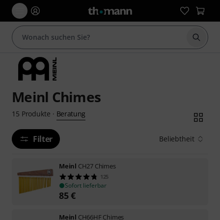
Suche 
Meinl Chimes
Beratung
15
Produkte
·
Filter
Beliebtheit
Meinl
CH27 Chimes
125
Sofort lieferbar
85
€
Meinl
CH66HF Chimes