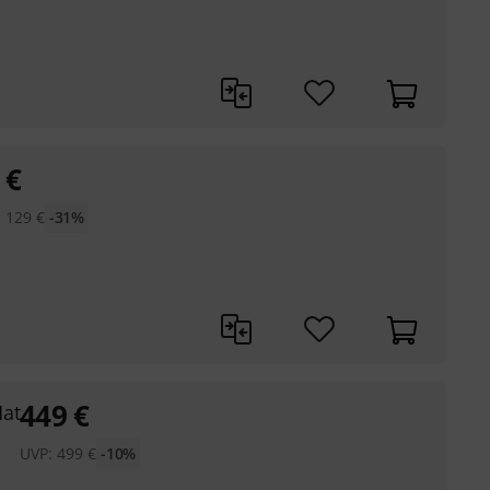
€
:
129
€
-31%
449
€
Hat
UVP:
499
€
-10%