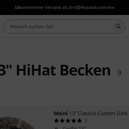
kostenfreier Versand ab 29 €
Reparaturservice
Such
3" HiHat Becken
9
Meinl
13" Classics Custom Dark
2
Größe: 13"