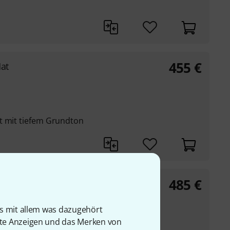
455
€
Hat
t mit tiefem Grundton
485
€
Hat
is mit allem was dazugehört
rte Anzeigen und das Merken von
mit sehr sensibler