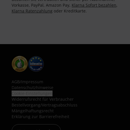
Vorkasse, PayPal, Amazon Pay,
Klarna Sofort bezahlen
,
Klarna Ratenzahlung
oder Kreditkarte.
AGB
/
Impressum
Datenschutzhinweise
Cookie-Einstellungen
Widerrufsrecht für Verbraucher
Bestellvorgang/Vertragsabschluss
Mängelhaftungsrecht
Erklärung zur Barrierefreiheit