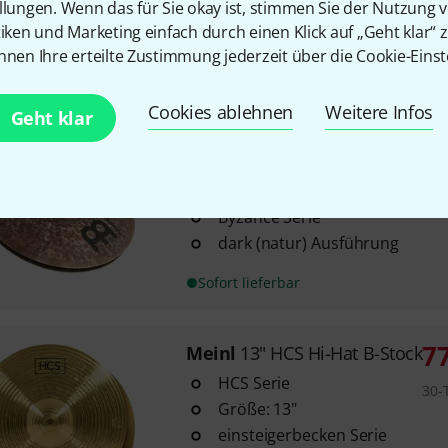
llungen. Wenn das für Sie okay ist, stimmen Sie der Nutzung 
Ansprache und deutlichem So
tiken und Marketing einfach durch einen Klick auf „Geht klar“ z
Material: B20 Bronze, handg
nnen Ihre erteilte Zustimmung jederzeit über die Cookie-Einst
Sofort lieferbar
Cookies ablehnen
Weitere Infos
Geht klar
Meinl
13" Byzance Dark Hi-Hat
16
Größe: 13"
Byzance Serie
dark (natur) Ausführung
Sofort lieferbar
7
Meinl
13" HCS Hi-Hat B-Stock
HCS Serie
30-
Größe: 13"
einsteigerbecken Serie