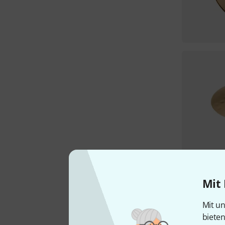
Mit 
Mit un
biete