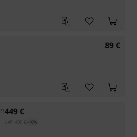
89
€
449
€
um
UVP:
499
€
-10%