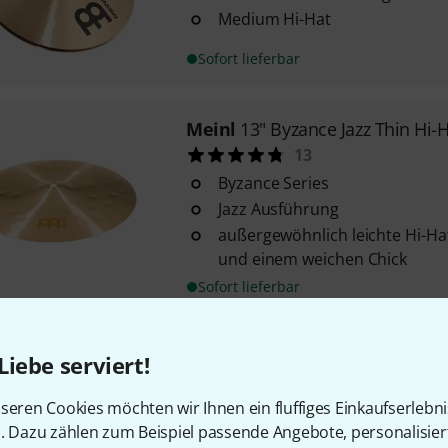
Medium Hi-Hat
Sofort lieferbar
Meinl
13" Byzance Jazz Thin Hi-
13
Byzance Series
Jazz Ausführung
außergewöhnlich leichte Hi-Ha
und einem weichen Chick
Sofort lieferbar
Meinl
13" Byzance Extra Dry Hi-
Liebe serviert!
12
seren Cookies möchten wir Ihnen ein fluffiges Einkaufserlebn
extra dry (natural) Ausführung
n. Dazu zählen zum Beispiel passende Angebote, personalisie
sehr trockener, erdiger Sound 