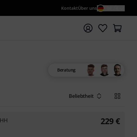
Kontakt
Über uns
DE / €
e mit Suchwort {searchTerm} starten
Beratung
Beliebtheit
229
€
 HH