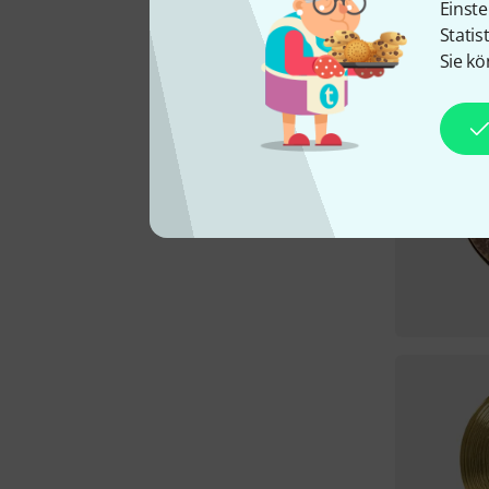
Einste
Statis
Sie kö