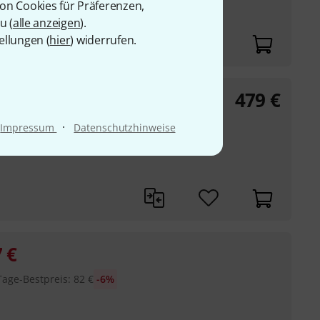
von Cookies für Präferenzen,
und
u (
alle anzeigen
).
ehämmert
ellungen (
hier
) widerrufen.
479
€
·
Impressum
Datenschutzhinweise
7
€
Tage-Bestpreis
:
82
€
-6%