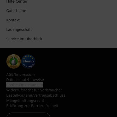
Hilfe-Center
Gutscheine
Kontakt
Ladengeschäft
Service im Überblick
AGB
/
Impressum
Datenschutzhinweise
Cookie-Einstellungen
Widerrufsrecht für Verbraucher
Bestellvorgang/Vertragsabschluss
Mängelhaftungsrecht
Erklärung zur Barrierefreiheit