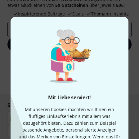
etwas Glück einen von
50 Gutscheinen
über jeweils
50€
!
Inspirierende Beiträge
Deals
Thomann Insights
E-Mail-Adresse
*
Jetzt anmelden
Mit Klick auf „Jetzt anmelden“ stimmen Sie dem Erhalt von E-Mail-
Werbung und einer Messung des E-Mail-Nutzungsverhaltens zu. Die
Abmeldung ist jederzeit möglich. Weitere Informationen finden Sie in
unseren
Datenschutzhinweisen
.
* Pflichtfeld
Mit Liebe serviert!
Sicher einkaufen & bezahlen
Mit unseren Cookies möchten wir Ihnen ein
fluffiges Einkaufserlebnis mit allem was
dazugehört bieten. Dazu zählen zum Beispiel
passende Angebote, personalisierte Anzeigen
und das Merken von Einstellungen. Wenn das für