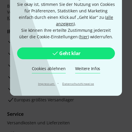
Sie okay ist, stimmen Sie der Nutzung von Cookies
Bezahlen Sie vertraulich und sicher per Nachnahme,
für Präferenzen, Statistiken und Marketing
Vorkasse, PayPal, Amazon Pay,
Klarna Sofort bezahlen
,
einfach durch einen Klick auf „Geht klar“ zu (
alle
Klarna Ratenzahlung
oder Kreditkarte.
anzeigen
).
Sie können Ihre erteilte Zustimmung jederzeit
Ihre Vorteile
über die Cookie-Einstellungen (
hier
) widerrufen.
3 Jahre Thomann Garantie
30 Tage Money-Back-Garantie
Geht klar
Reparaturservice
Cookies ablehnen
Weitere Infos
Beratung durch Fachexperten
·
Impressum
Datenschutzhinweise
Zufriedenheitsgarantie
Europas größtes Versandlager
Service
Versandkosten und Lieferzeiten