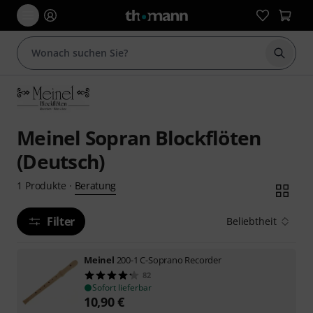
Suche 
Meinel Sopran Blockflöten
(Deutsch)
Beratung
1
Produkte
·
Filter
Beliebtheit
Meinel
200-1 C-Soprano Recorder
82
Sofort lieferbar
10,90
€