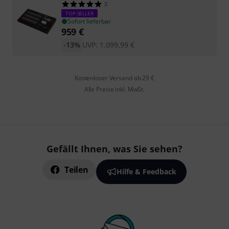
2
TOP-SELLER
Sofort lieferbar
959
€
-13%
UVP:
1.099,99
€
Kostenloser Versand ab 29 €
Alle Preise inkl. MwSt.
Gefällt Ihnen, was Sie sehen?
Teilen
Hilfe & Feedback