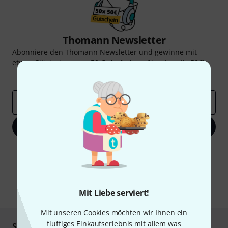
Thomann Newsletter
Abonniere den Thomann Newsletter und gewinne mit
etwas Glück einen von
50 Gutscheinen
über jeweils
50€
!
Inspirierende Beiträge
Deals
Thomann Insights
E-Mail-Adresse
*
Jetzt anmelden
Mit Klick auf „Jetzt anmelden“ stimmen Sie dem Erhalt von E-Mail-
Werbung und einer Messung des E-Mail-Nutzungsverhaltens zu. Die
Abmeldung ist jederzeit möglich. Weitere Informationen finden Sie in
unseren
Datenschutzhinweisen
.
Mit Liebe serviert!
* Pflichtfeld
Mit unseren Cookies möchten wir Ihnen ein
fluffiges Einkaufserlebnis mit allem was
Sicher einkaufen & bezahlen