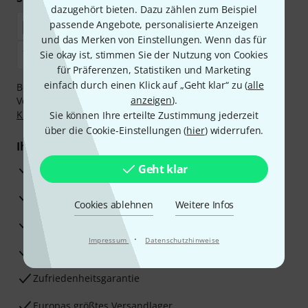
dazugehört bieten. Dazu zählen zum Beispiel
passende Angebote, personalisierte Anzeigen
und das Merken von Einstellungen. Wenn das für
Sie okay ist, stimmen Sie der Nutzung von Cookies
für Präferenzen, Statistiken und Marketing
einfach durch einen Klick auf „Geht klar“ zu (
alle
Bezahlen Sie vertraulich und sicher per Nachnahme,
anzeigen
).
Vorkasse, PayPal, Amazon Pay,
Klarna Sofort bezahlen
,
Klarna Ratenzahlung
oder Kreditkarte.
Sie können Ihre erteilte Zustimmung jederzeit
über die Cookie-Einstellungen (
hier
) widerrufen.
Ihre Vorteile
3 Jahre Thomann Garantie
Geht klar
30 Tage Money-Back-Garantie
Cookies ablehnen
Weitere Infos
Reparaturservice
·
Impressum
Datenschutzhinweise
Beratung durch Fachexperten
Zufriedenheitsgarantie
Europas größtes Versandlager