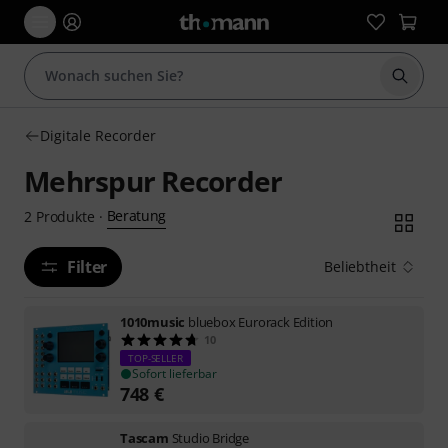
Suche 
Digitale Recorder
Mehrspur Recorder
Beratung
2
Produkte
·
Filter
Beliebtheit
1010music
bluebox Eurorack Edition
10
TOP-SELLER
Sofort lieferbar
748
€
Tascam
Studio Bridge