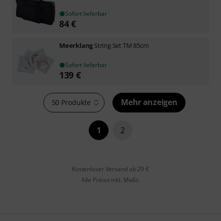
Sofort lieferbar
84
€
Meerklang
String Set TM 85cm
Sofort lieferbar
139
€
Mehr anzeigen
50 Produkte
1
2
Kostenloser Versand ab 29 €
Alle Preise inkl. MwSt.