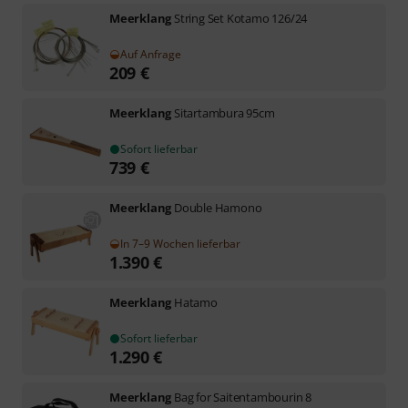
Meerklang
String Set Kotamo 126/24
Auf Anfrage
209
€
Meerklang
Sitartambura 95cm
Sofort lieferbar
739
€
Meerklang
Double Hamono
In 7–9 Wochen lieferbar
1.390
€
Meerklang
Hatamo
Sofort lieferbar
1.290
€
Meerklang
Bag for Saitentambourin 8