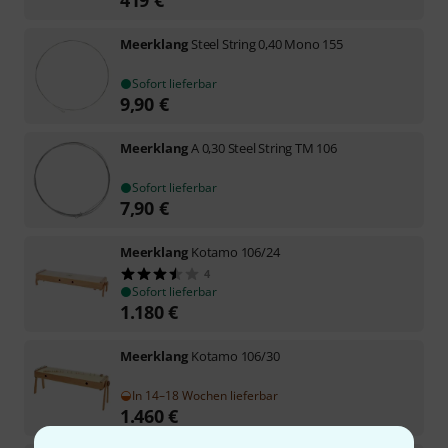
Meerklang
Steel String 0,40 Mono 155
Sofort lieferbar
9,90
€
Meerklang
A 0,30 Steel String TM 106
Sofort lieferbar
7,90
€
Meerklang
Kotamo 106/24
4
Sofort lieferbar
1.180
€
Meerklang
Kotamo 106/30
In 14–18 Wochen lieferbar
1.460
€