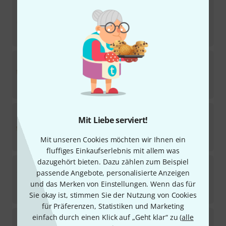
Meerklang
A 0,8 String Monochord 155
Sofort lieferbar
11,40
€
Meerklang
Hamono
Sofort lieferbar
949
€
Meerklang
Saitentambourin 8 Akkorde
Mit Liebe serviert!
2
Sofort lieferbar
Mit unseren Cookies möchten wir Ihnen ein
549
€
fluffiges Einkaufserlebnis mit allem was
dazugehört bieten. Dazu zählen zum Beispiel
Meerklang
Double Monochord 126
passende Angebote, personalisierte Anzeigen
Sofort lieferbar
und das Merken von Einstellungen. Wenn das für
1.420
€
Sie okay ist, stimmen Sie der Nutzung von Cookies
für Präferenzen, Statistiken und Marketing
Meerklang
A 0,52 WG String TM 106
einfach durch einen Klick auf „Geht klar“ zu (
alle