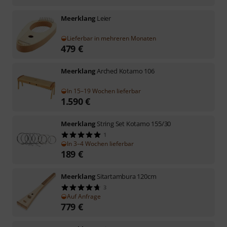
Meerklang
Leier
Lieferbar in mehreren Monaten
479
€
Meerklang
Arched Kotamo 106
In 15–19 Wochen lieferbar
1.590
€
Meerklang
String Set Kotamo 155/30
1
In 3–4 Wochen lieferbar
189
€
Meerklang
Sitartambura 120cm
3
Auf Anfrage
779
€