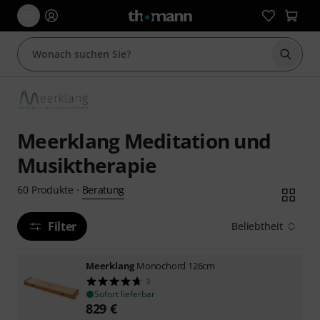
Suche 
Meerklang Meditation und
Musiktherapie
Beratung
60
Produkte
·
Filter
Beliebtheit
Meerklang
Monochord 126cm
3
Sofort lieferbar
829
€