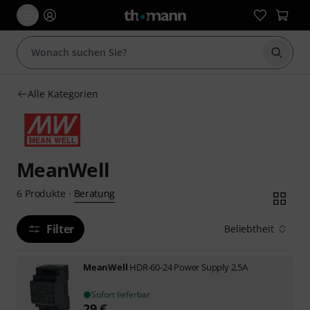
Suche 
Alle Kategorien
MeanWell
Beratung
6
Produkte
·
Filter
Beliebtheit
MeanWell
HDR-60-24 Power Supply 2,5A
Sofort lieferbar
29
€