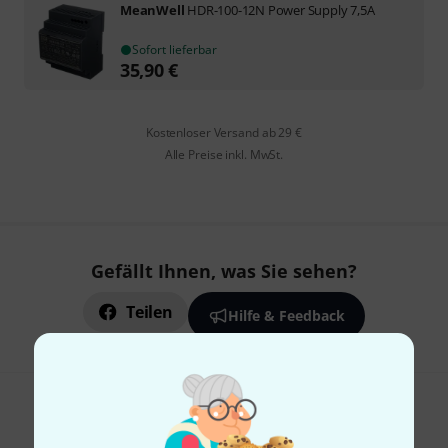
MeanWell
HDR-100-12N Power Supply 7,5A
Sofort lieferbar
35,90
€
Kostenloser Versand ab 29 €
Alle Preise inkl. MwSt.
Gefällt Ihnen, was Sie sehen?
Teilen
Hilfe & Feedback