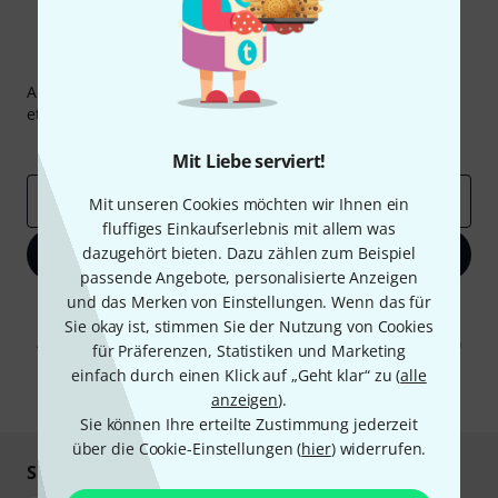
Thomann Newsletter
Abonniere den Thomann Newsletter und gewinne mit
etwas Glück einen von
50 Gutscheinen
über jeweils
50€
!
Inspirierende Beiträge
Deals
Thomann Insights
Mit Liebe serviert!
E-Mail-Adresse
*
Mit unseren Cookies möchten wir Ihnen ein
fluffiges Einkaufserlebnis mit allem was
dazugehört bieten. Dazu zählen zum Beispiel
Jetzt anmelden
passende Angebote, personalisierte Anzeigen
und das Merken von Einstellungen. Wenn das für
Mit Klick auf „Jetzt anmelden“ stimmen Sie dem Erhalt von E-Mail-
Werbung und einer Messung des E-Mail-Nutzungsverhaltens zu. Die
Sie okay ist, stimmen Sie der Nutzung von Cookies
Abmeldung ist jederzeit möglich. Weitere Informationen finden Sie in
für Präferenzen, Statistiken und Marketing
unseren
Datenschutzhinweisen
.
einfach durch einen Klick auf „Geht klar“ zu (
alle
* Pflichtfeld
anzeigen
).
Sie können Ihre erteilte Zustimmung jederzeit
über die Cookie-Einstellungen (
hier
) widerrufen.
Sicher einkaufen & bezahlen