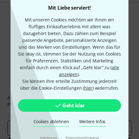
Mit Liebe serviert!
Gefällt Ihnen, was Sie sehen?
Mit unseren Cookies möchten wir Ihnen ein
fluffiges Einkaufserlebnis mit allem was
Teilen
Hilfe & Feedback
dazugehört bieten. Dazu zählen zum Beispiel
passende Angebote, personalisierte Anzeigen
und das Merken von Einstellungen. Wenn das für
Sie okay ist, stimmen Sie der Nutzung von Cookies
für Präferenzen, Statistiken und Marketing
einfach durch einen Klick auf „Geht klar“ zu (
alle
anzeigen
).
Sie können Ihre erteilte Zustimmung jederzeit
über die Cookie-Einstellungen (
hier
) widerrufen.
Thomann Newsletter
Abonniere den Thomann Newsletter und gewinne mit
etwas Glück einen von
50 Gutscheinen
über jeweils
50€
!
Geht klar
Inspirierende Beiträge
Deals
Thomann Insights
Cookies ablehnen
Weitere Infos
E-Mail-Adresse
*
·
Impressum
Datenschutzhinweise