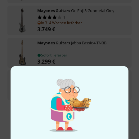
Mayones Guitars
Ori Enji 5 Gunmetal Grey
1
In 3–4 Wochen lieferbar
3.749
€
Mayones Guitars
Jabba Bassic 4 TNBB
Sofort lieferbar
3.299
€
Mayones Guitars
Jabba Hadrien Feraud 5 TSA
In 1–2 Wochen lieferbar
4.229
€
Kostenloser Versand ab 29 €
Alle Preise inkl. MwSt.