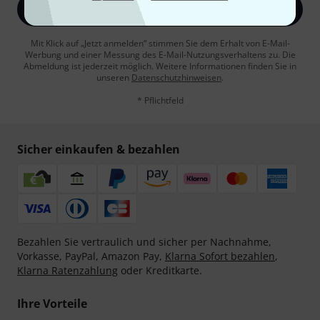
Jetzt anmelden
Mit Klick auf „Jetzt anmelden“ stimmen Sie dem Erhalt von E-Mail-
Werbung und einer Messung des E-Mail-Nutzungsverhaltens zu. Die
Abmeldung ist jederzeit möglich. Weitere Informationen finden Sie in
unseren
Datenschutzhinweisen
.
* Pflichtfeld
Sicher einkaufen & bezahlen
Bezahlen Sie vertraulich und sicher per Nachnahme,
Vorkasse, PayPal, Amazon Pay,
Klarna Sofort bezahlen
,
Klarna Ratenzahlung
oder Kreditkarte.
Ihre Vorteile