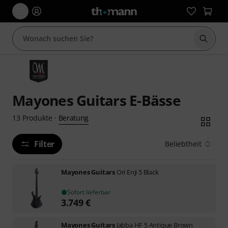
Suche 
Mayones Guitars E-Bässe
Beratung
13
Produkte
·
Filter
Beliebtheit
Mayones Guitars
Ori Enji 5 Black
Sofort lieferbar
3.749
€
Mayones Guitars
Jabba HF 5 Antique Brown