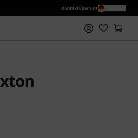
Kontakt
Über uns
DE / €
e mit Suchwort {searchTerm} starten
axton