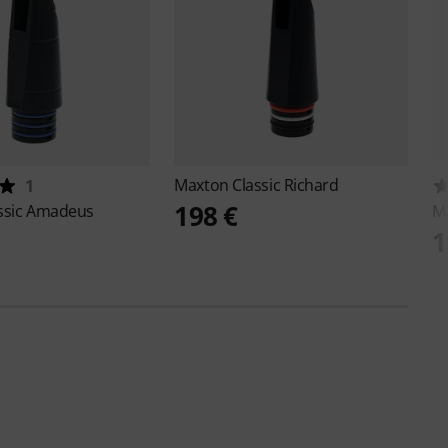
Maxton
Classic Richard
1
198 €
ssic Amadeus
M
1