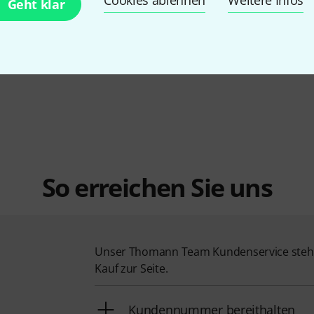
Geht klar
rt B-Stock
Maxton
Classic Carl Maria B-
Stock
111 €
So erreichen Sie uns
Unser Thomann Team Kundenservice steht
Kauf zur Seite.
Kundennummer bereithalten