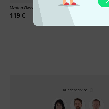
Maxton
Classic Elias B-Stock
Maxton
Classic Robe
119 €
159 €
Kundenservice