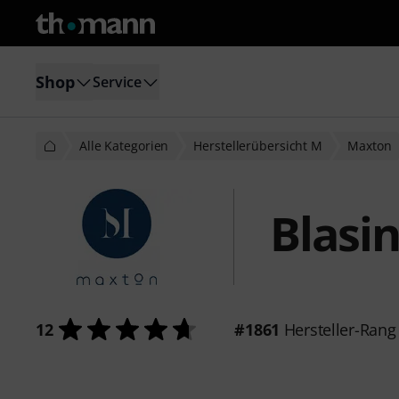
Shop
Service
Alle Kategorien
Herstellerübersicht M
Maxton
Blasi
12
#1861
Hersteller-Rang