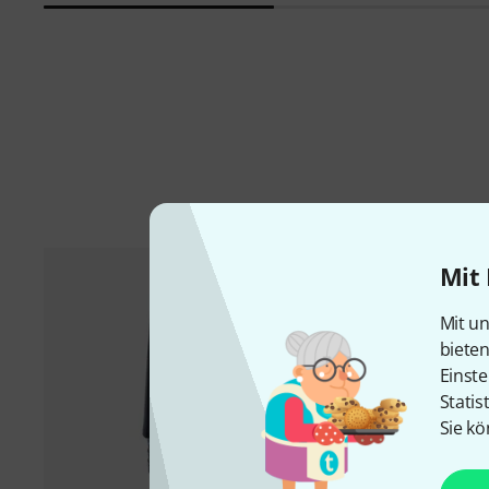
Mit 
Mit un
biete
Einste
Statis
Sie kö