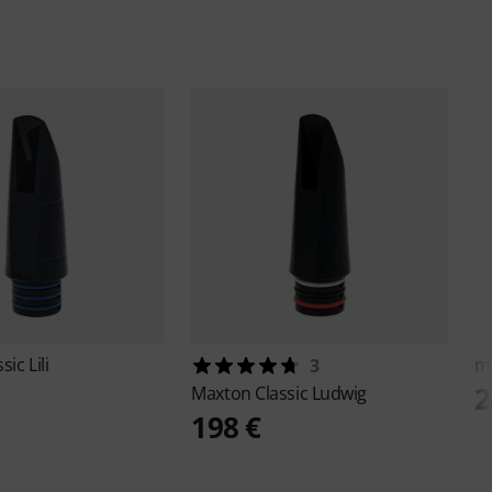
sic Lili
m
3
2
Maxton
Classic Ludwig
198 €