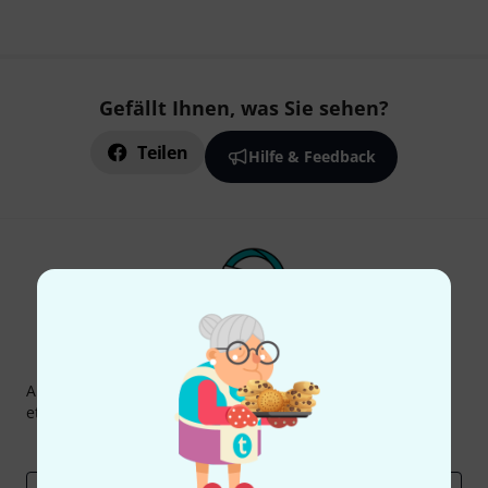
Gefällt Ihnen, was Sie sehen?
Teilen
Hilfe & Feedback
Thomann Newsletter
Abonniere den Thomann Newsletter und gewinne mit
etwas Glück einen von
50 Gutscheinen
über jeweils
50€
!
Inspirierende Beiträge
Deals
Thomann Insights