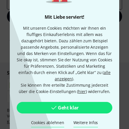
E-Mail-Adresse
*
Jetzt anmelden
Mit Liebe serviert!
Mit unseren Cookies möchten wir Ihnen ein
Mit Klick auf „Jetzt anmelden“ stimmen Sie dem Erhalt von E-Mail-
fluffiges Einkaufserlebnis mit allem was
Werbung und einer Messung des E-Mail-Nutzungsverhaltens zu. Die
Abmeldung ist jederzeit möglich. Weitere Informationen finden Sie in
dazugehört bieten. Dazu zählen zum Beispiel
unseren
Datenschutzhinweisen
.
passende Angebote, personalisierte Anzeigen
und das Merken von Einstellungen. Wenn das für
* Pflichtfeld
Sie okay ist, stimmen Sie der Nutzung von Cookies
für Präferenzen, Statistiken und Marketing
Sicher einkaufen & bezahlen
einfach durch einen Klick auf „Geht klar“ zu (
alle
anzeigen
).
Sie können Ihre erteilte Zustimmung jederzeit
über die Cookie-Einstellungen (
hier
) widerrufen.
Geht klar
Bezahlen Sie vertraulich und sicher per Nachnahme,
Vorkasse, PayPal, Amazon Pay,
Klarna Sofort bezahlen
,
Klarna Ratenzahlung
oder Kreditkarte.
Cookies ablehnen
Weitere Infos