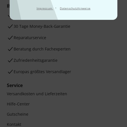
Ihre Vorteile
·
Impressum
Datenschutzhinweise
3 Jahre Thomann Garantie
30 Tage Money-Back-Garantie
Reparaturservice
Beratung durch Fachexperten
Zufriedenheitsgarantie
Europas größtes Versandlager
Service
Versandkosten und Lieferzeiten
Hilfe-Center
Gutscheine
Kontakt