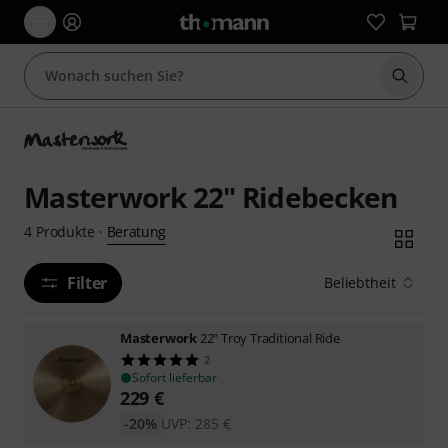
Suche 
Masterwork 22" Ridebecken
Beratung
4
Produkte
·
Filter
Beliebtheit
Masterwork
22" Troy Traditional Ride
2
Sofort lieferbar
229
€
-20%
UVP:
285
€