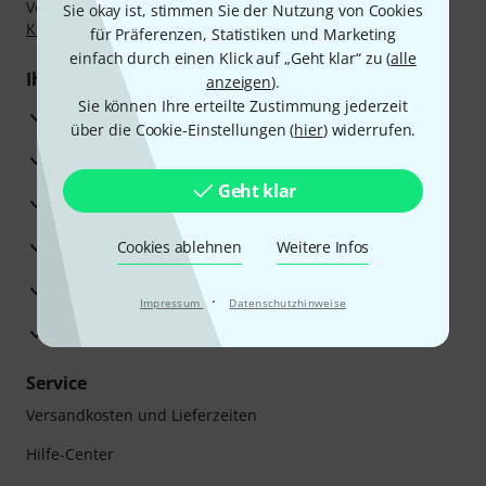
Vorkasse, PayPal, Amazon Pay,
Klarna Sofort bezahlen
,
Sie okay ist, stimmen Sie der Nutzung von Cookies
Klarna Ratenzahlung
oder Kreditkarte.
für Präferenzen, Statistiken und Marketing
einfach durch einen Klick auf „Geht klar“ zu (
alle
Ihre Vorteile
anzeigen
).
Sie können Ihre erteilte Zustimmung jederzeit
3 Jahre Thomann Garantie
über die Cookie-Einstellungen (
hier
) widerrufen.
30 Tage Money-Back-Garantie
Geht klar
Reparaturservice
Beratung durch Fachexperten
Cookies ablehnen
Weitere Infos
Zufriedenheitsgarantie
·
Impressum
Datenschutzhinweise
Europas größtes Versandlager
Service
Versandkosten und Lieferzeiten
Hilfe-Center