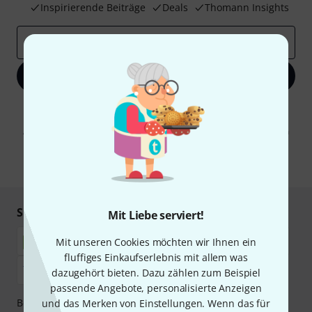
Inspirierende Beiträge
Deals
Thomann Insights
E-Mail-Adresse
*
Jetzt anmelden
Mit Klick auf „Jetzt anmelden“ stimmen Sie dem Erhalt von E-Mail-
Werbung und einer Messung des E-Mail-Nutzungsverhaltens zu. Die
Abmeldung ist jederzeit möglich. Weitere Informationen finden Sie in
unseren
Datenschutzhinweisen
.
* Pflichtfeld
Sicher einkaufen & bezahlen
Mit Liebe serviert!
Mit unseren Cookies möchten wir Ihnen ein
fluffiges Einkaufserlebnis mit allem was
dazugehört bieten. Dazu zählen zum Beispiel
passende Angebote, personalisierte Anzeigen
Bezahlen Sie vertraulich und sicher per Nachnahme,
und das Merken von Einstellungen. Wenn das für