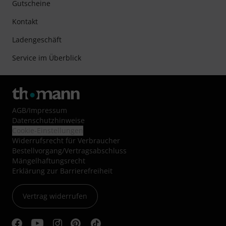
Gutscheine
Kontakt
Ladengeschäft
Service im Überblick
AGB
/
Impressum
Datenschutzhinweise
Cookie-Einstellungen
Widerrufsrecht für Verbraucher
Bestellvorgang/Vertragsabschluss
Mängelhaftungsrecht
Erklärung zur Barrierefreiheit
Vertrag widerrufen