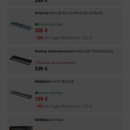
265
€
Arturia
KeyLab Ess. 61 Mk3 Aqu B-Stock
Sofort lieferbar
205
€
-8%
30-Tage-Bestpreis
:
222
€
Native Instruments
Kontrol S61 MK3 B-Stock
Produkt ist ausverkauft
599
€
Midiplus
X-6 III B-Stock
Sofort lieferbar
159
€
-9%
30-Tage-Bestpreis
:
175
€
Midiplus
X6 Max