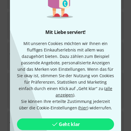
239
€
M-Audio
Oxygen 61 MK5
12
Sofort lieferbar
Mit Liebe serviert!
169
€
Mit unseren Cookies möchten wir Ihnen ein
Nektar
Impact GXP61
fluffiges Einkaufserlebnis mit allem was
25
dazugehört bieten. Dazu zählen zum Beispiel
In ca. einer Woche lieferbar
passende Angebote, personalisierte Anzeigen
206
€
und das Merken von Einstellungen. Wenn das für
Sie okay ist, stimmen Sie der Nutzung von Cookies
Native Instruments
Komplete Kontrol A61
für Präferenzen, Statistiken und Marketing
215
einfach durch einen Klick auf „Geht klar“ zu (
alle
In 2–3 Wochen lieferbar
195
€
anzeigen
).
Sie können Ihre erteilte Zustimmung jederzeit
-22%
UVP:
249
€
über die Cookie-Einstellungen (
hier
) widerrufen.
Nux
NTK-61
2
Geht klar
Sofort lieferbar