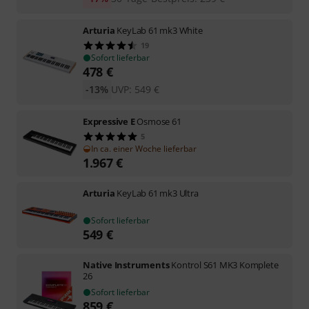
Arturia
KeyLab 61 mk3 White
19
Sofort lieferbar
478
€
-13%
UVP:
549
€
Expressive E
Osmose 61
5
In ca. einer Woche lieferbar
1.967
€
Arturia
KeyLab 61 mk3 Ultra
Sofort lieferbar
549
€
Native Instruments
Kontrol S61 MK3 Komplete
26
Sofort lieferbar
859
€