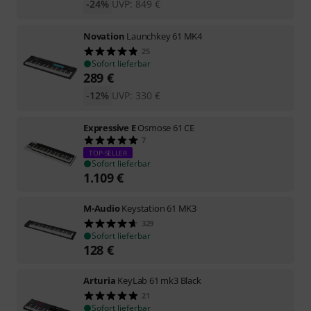
-24%
UVP:
849
€
Novation
Launchkey 61 MK4
25
Sofort lieferbar
289
€
-12%
UVP:
330
€
Expressive E
Osmose 61 CE
7
TOP-SELLER
Sofort lieferbar
1.109
€
M-Audio
Keystation 61 MK3
329
Sofort lieferbar
128
€
Arturia
KeyLab 61 mk3 Black
21
Sofort lieferbar