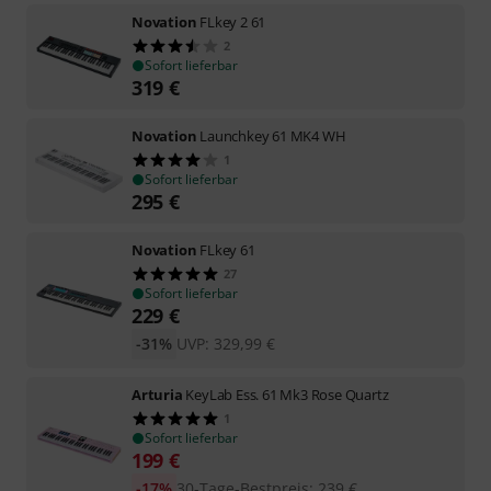
Novation
FLkey 2 61
2
Sofort lieferbar
319
€
Novation
Launchkey 61 MK4 WH
1
Sofort lieferbar
295
€
Novation
FLkey 61
27
Sofort lieferbar
229
€
-31%
UVP:
329,99
€
Arturia
KeyLab Ess. 61 Mk3 Rose Quartz
1
Sofort lieferbar
199
€
-17%
30-Tage-Bestpreis
:
239
€