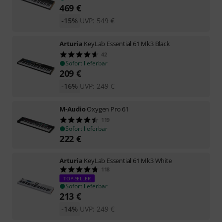
469
€
-15%
UVP:
549
€
Arturia
KeyLab Essential 61 Mk3 Black
42
Sofort lieferbar
209
€
-16%
UVP:
249
€
M-Audio
Oxygen Pro 61
119
Sofort lieferbar
222
€
Arturia
KeyLab Essential 61 Mk3 White
118
TOP-SELLER
Sofort lieferbar
213
€
-14%
UVP:
249
€