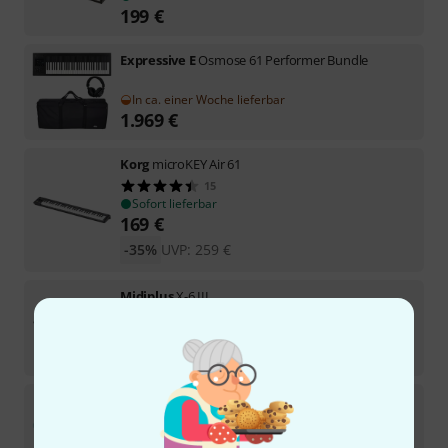
199
€
Expressive E
Osmose 61 Performer Bundle
In ca. einer Woche lieferbar
1.969
€
Korg
microKEY Air 61
15
Sofort lieferbar
169
€
-35%
UVP:
259
€
Midiplus
X-6 III
6
Sofort lieferbar
189
€
Arturia
KeyLab Ess. 61 Mk3 Aquamarine
2
Sofort lieferbar