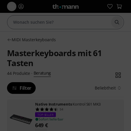
Suche 
MIDI Masterkeyboards
Masterkeyboards mit 61
Tasten
Beratung
44
Produkte
·
Filter
Beliebtheit
Native Instruments
Kontrol S61 MK3
54
TOP-SELLER
Sofort lieferbar
649
€