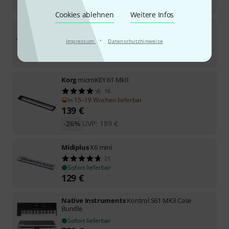
319
€
Cookies ablehnen
Weitere Infos
Miditech
i2-61 Black Edition
76
·
Impressum
Datenschutzhinweise
Sofort lieferbar
129
€
Korg
microKEY 61 MkII
16
In 15–19 Wochen lieferbar
139
€
-26%
UVP:
189
€
Midiplus
X6 mini
21
Sofort lieferbar
129
€
Native Instruments
Kontrol S61 MK3 Case
Bundle
Sofort lieferbar