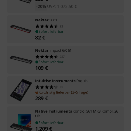
-20%
UVP:
1.073,50
€
Nektar
SE61
32
Sofort lieferbar
82
€
Nektar
Impact GX 61
237
Sofort lieferbar
109
€
Intuitive Instruments
Exquis
35
Kurzfristig lieferbar (2–5 Tage)
289
€
Native Instruments
Kontrol S61 MK3 Kompl. 26
Ult.
Sofort lieferbar
1.209
€