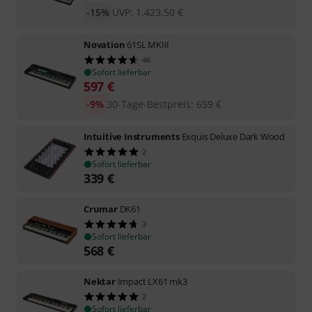
-15%
UVP:
1.423,50
€
Novation
61SL MKIII
46
Sofort lieferbar
597
€
-9%
30-Tage-Bestpreis
:
659
€
Intuitive Instruments
Exquis Deluxe Dark Wood
2
Sofort lieferbar
339
€
Crumar
DK61
3
Sofort lieferbar
568
€
Nektar
Impact LX61 mk3
2
Sofort lieferbar