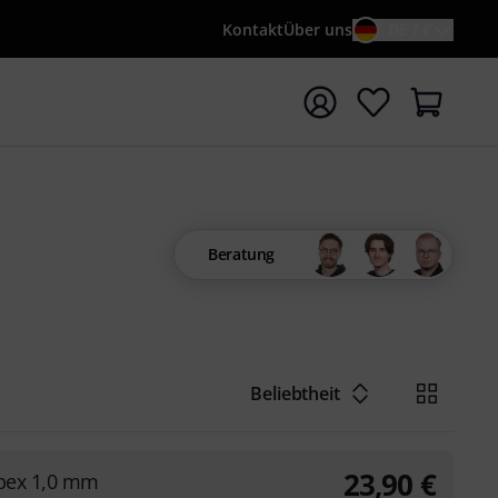
Kontakt
Über uns
DE / €
e mit Suchwort {searchTerm} starten
Beratung
Beliebtheit
23,90
€
Apex 1,0 mm