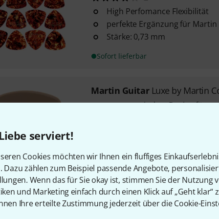
High Perfomance Flexibilität
perfekte Ergänzung für Martin
Stärke: 0,73 mm
Sofort lieferbar
Martin Guitar
Luxe by Martin 
asymmetrisches Design für me
Stärke: 1,5 mm
Farbe: Polymer
Liebe serviert!
seren Cookies möchten wir Ihnen ein fluffiges Einkaufserlebn
Sofort lieferbar
n. Dazu zählen zum Beispiel passende Angebote, personalisie
llungen. Wenn das für Sie okay ist, stimmen Sie der Nutzung 
tiken und Marketing einfach durch einen Klick auf „Geht klar“ z
Kostenloser Versand ab 2
nnen Ihre erteilte Zustimmung jederzeit über die Cookie-Einst
Alle Preise inkl. MwSt.