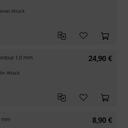
enen Attack
24,90
€
Contour 1,0 mm
hr Attack
8,90
€
73 mm