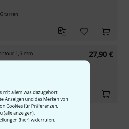
 Gitarren
27,90
€
Contour 1,5 mm
hr Attack
is mit allem was dazugehört
rte Anzeigen und das Merken von
von Cookies für Präferenzen,
u (
alle anzeigen
).
9 €
ellungen (
hier
) widerrufen.