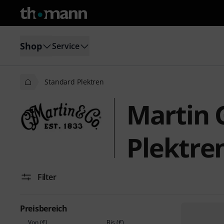
Shop
Service
Standard Plektren
Martin 
Plektre
Filter
Preisbereich
Von (€)
Bis (€)