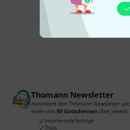
Thomann Newsletter
Abonniere den Thomann Newsletter und
einen von
50 Gutscheinen
über jeweils
Inspirierende Beiträge
Deals