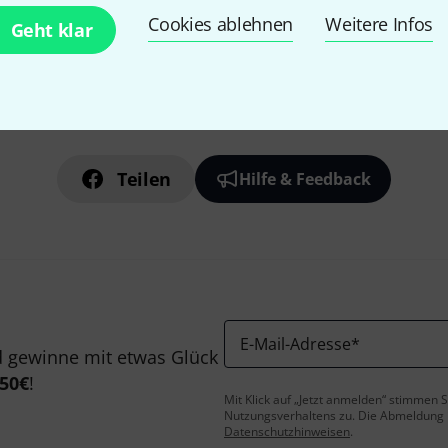
Cookies ablehnen
Weitere Infos
Geht klar
Gefällt Ihnen, was Sie sehen?
Teilen
Hilfe & Feedback
E-Mail-Adresse
*
 gewinne mit etwas Glück
50€
!
Mit Klick auf „Jetzt anmelden“ stimmen
Nutzungsverhaltens zu. Die Abmeldung is
Datenschutzhinweisen
.