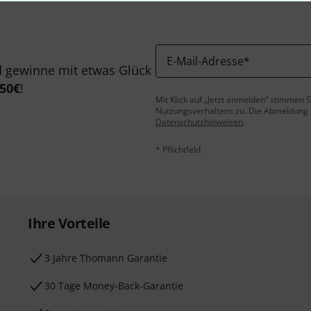
E-Mail-Adresse
*
 gewinne mit etwas Glück
50€
!
Mit Klick auf „Jetzt anmelden“ stimmen
Nutzungsverhaltens zu. Die Abmeldung is
Datenschutzhinweisen
.
* Pflichtfeld
Ihre Vorteile
3 Jahre Thomann Garantie
30 Tage Money-Back-Garantie