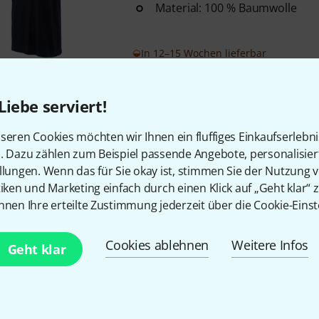
Material: 100 % Baumwolle
In 12–15 Wochen lieferbar
Liebe serviert!
Kostenloser Versand ab 2
Alle Preise inkl. MwSt.
seren Cookies möchten wir Ihnen ein fluffiges Einkaufserlebn
n. Dazu zählen zum Beispiel passende Angebote, personalisie
llungen. Wenn das für Sie okay ist, stimmen Sie der Nutzung 
tiken und Marketing einfach durch einen Klick auf „Geht klar“ z
nnen Ihre erteilte Zustimmung jederzeit über die Cookie-Einst
Gefällt Ihnen, was Sie sehen?
Cookies ablehnen
Weitere Infos
Geht klar
Teilen
Hilfe & Feedback