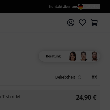
Kontakt
Über uns
DE / €
e mit Suchwort {searchTerm} starten
Beratung
Beliebtheit
24,90
€
o T-shirt M