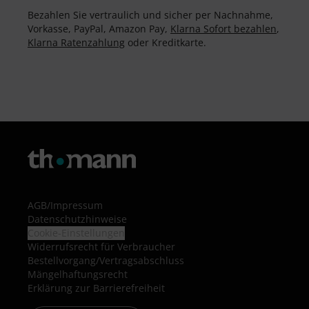
Bezahlen Sie vertraulich und sicher per Nachnahme,
Vorkasse, PayPal, Amazon Pay,
Klarna Sofort bezahlen
,
Klarna Ratenzahlung
oder Kreditkarte.
AGB
/
Impressum
Datenschutzhinweise
Cookie-Einstellungen
Widerrufsrecht für Verbraucher
Bestellvorgang/Vertragsabschluss
Mängelhaftungsrecht
Erklärung zur Barrierefreiheit