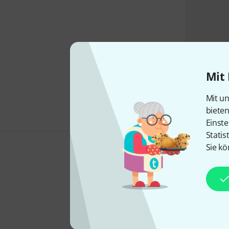
Mit 
Mit un
biete
Einste
Statis
Sie kö