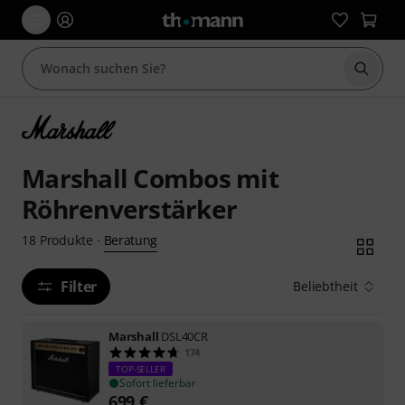
Suche 
Marshall Combos mit
Röhrenverstärker
Beratung
18
Produkte
·
Filter
Beliebtheit
Marshall
DSL40CR
174
TOP-SELLER
Sofort lieferbar
699
€