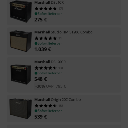
Marshall
DSL1CR
179
Sofort lieferbar
275
€
Marshall
Studio JTM ST20C Combo
11
Sofort lieferbar
1.039
€
Marshall
DSL20CR
131
Sofort lieferbar
548
€
-30%
UVP:
785
€
Marshall
Origin 20C Combo
158
Sofort lieferbar
539
€