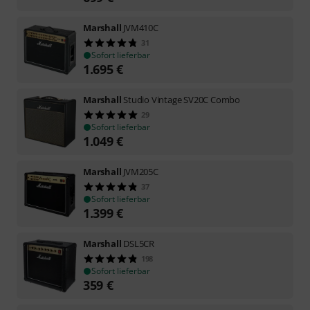
Marshall
JVM410C
31
Sofort lieferbar
1.695
€
Marshall
Studio Vintage SV20C Combo
29
Sofort lieferbar
1.049
€
Marshall
JVM205C
37
Sofort lieferbar
1.399
€
Marshall
DSL5CR
198
Sofort lieferbar
359
€