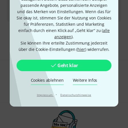
Sofort lieferbar
passende Angebote, personalisierte Anzeigen
1.199
€
und das Merken von Einstellungen. Wenn das für
-8%
30-Tage-Bestpreis
:
1.299
€
Sie okay ist, stimmen Sie der Nutzung von Cookies
für Präferenzen, Statistiken und Marketing
einfach durch einen Klick auf „Geht klar“ zu (
alle
Kostenloser Versand ab 29 €
anzeigen
).
Alle Preise inkl. MwSt.
Sie können Ihre erteilte Zustimmung jederzeit
über die Cookie-Einstellungen (
hier
) widerrufen.
Geht klar
Gefällt Ihnen, was Sie sehen?
Cookies ablehnen
Weitere Infos
Teilen
Hilfe & Feedback
·
Impressum
Datenschutzhinweise