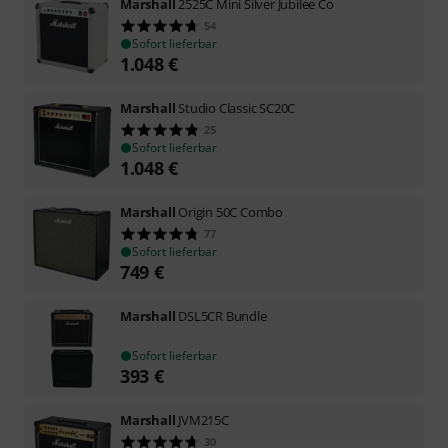
Marshall
2525C Mini Silver Jubilee Co
54
Sofort lieferbar
1.048
€
Marshall
Studio Classic SC20C
25
Sofort lieferbar
1.048
€
Marshall
Origin 50C Combo
77
Sofort lieferbar
749
€
Marshall
DSL5CR Bundle
Sofort lieferbar
393
€
Marshall
JVM215C
30