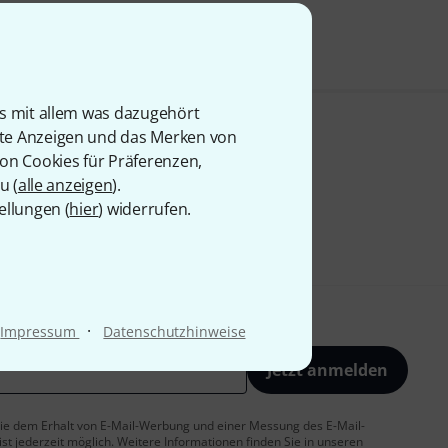
is mit allem was dazugehört
rte Anzeigen und das Merken von
von Cookies für Präferenzen,
u (
alle anzeigen
).
ellungen (
hier
) widerrufen.
·
Impressum
Datenschutzhinweise
Jetzt anmelden
 Sie dem Erhalt von E-Mail-Werbung und einer Messung des E-Mail-
t jederzeit möglich. Weitere Informationen finden Sie in unseren