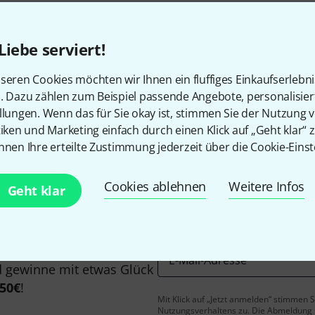
Liebe serviert!
seren Cookies möchten wir Ihnen ein fluffiges Einkaufserlebn
Gefällt Ihnen, was Sie sehen?
n. Dazu zählen zum Beispiel passende Angebote, personalisie
llungen. Wenn das für Sie okay ist, stimmen Sie der Nutzung 
tiken und Marketing einfach durch einen Klick auf „Geht klar“ z
Teilen
Hilfe & Feedback
nnen Ihre erteilte Zustimmung jederzeit über die Cookie-Einst
Cookies ablehnen
Weitere Infos
Geht klar
E-Mail-Adresse
*
 gewinne mit etwas Glück
50€
!
Mit Klick auf „Jetzt anmelden“ stimmen
Nutzungsverhaltens zu. Die Abmeldung is