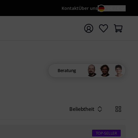
Kontakt
Über uns
DE / €
e mit Suchwort {searchTerm} starten
Beratung
Beliebtheit
TOP-SELLER