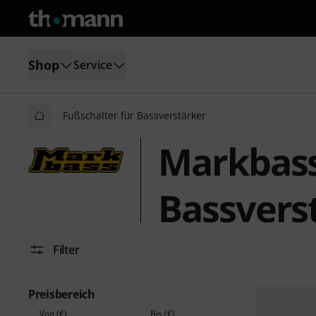
Shop
Service
Fußschalter für Bassverstärker
Markbass
Bassvers
Filter
Preisbereich
Von (€)
Bis (€)