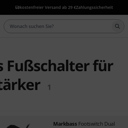
kostenfreier Versand ab 29 €
Zahlungssicherheit
Such
 Fußschalter für
tärker
1
Markbass
Footswitch Dual