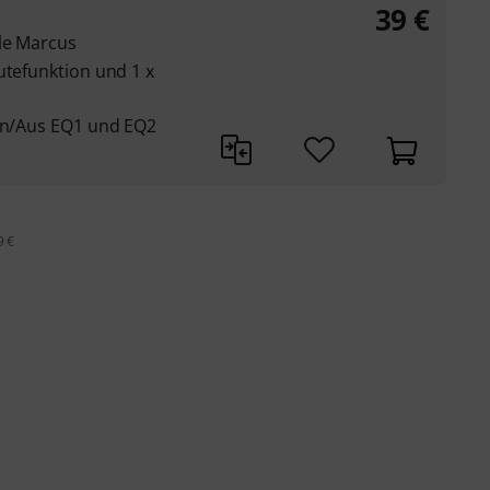
39
€
tle Marcus
utefunktion und 1 x
 An/Aus EQ1 und EQ2
9 €