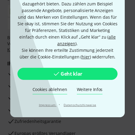
dazugehört bieten. Dazu zählen zum Beispiel
passende Angebote, personalisierte Anzeigen
und das Merken von Einstellungen. Wenn das für
Sie okay ist, stimmen Sie der Nutzung von Cookies
für Präferenzen, Statistiken und Marketing
einfach durch einen Klick auf „Geht klar“ zu (
alle
Bezahlen Sie vertraulich und sicher per Nachnahme,
Vorkasse, PayPal, Amazon Pay,
anzeigen
Klarna Sofort bezahlen
).
,
Klarna Ratenzahlung
oder Kreditkarte.
Sie können Ihre erteilte Zustimmung jederzeit
über die Cookie-Einstellungen (
hier
) widerrufen.
Ihre Vorteile
3 Jahre Thomann Garantie
Geht klar
30 Tage Money-Back-Garantie
Cookies ablehnen
Weitere Infos
Reparaturservice
·
Impressum
Datenschutzhinweise
Beratung durch Fachexperten
Zufriedenheitsgarantie
Europas größtes Versandlager