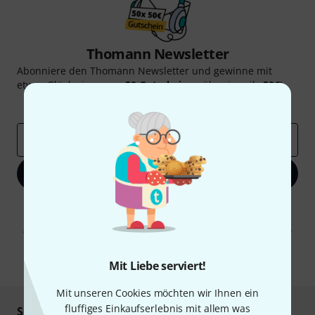
Thomann Newsletter
Abonniere den Thomann Newsletter und gewinne mit
etwas Glück einen von
50 Gutscheinen
über jeweils
50€
!
Inspirierende Beiträge
Deals
Thomann Insights
E-Mail-Adresse
*
Jetzt anmelden
Mit Klick auf „Jetzt anmelden“ stimmen Sie dem Erhalt von E-Mail-
Werbung und einer Messung des E-Mail-Nutzungsverhaltens zu. Die
Abmeldung ist jederzeit möglich. Weitere Informationen finden Sie in
unseren
Datenschutzhinweisen
.
* Pflichtfeld
Mit Liebe serviert!
Mit unseren Cookies möchten wir Ihnen ein
fluffiges Einkaufserlebnis mit allem was
Sicher einkaufen & bezahlen