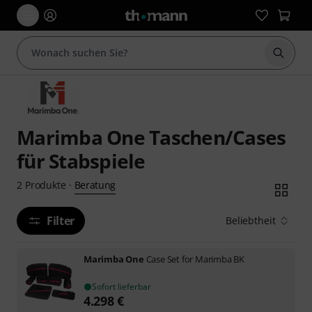
Suche 
Marimba One Taschen/Cases
für Stabspiele
Beratung
2
Produkte
·
Filter
Beliebtheit
Marimba One
Case Set for Marimba BK
Sofort lieferbar
4.298
€