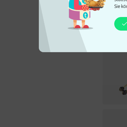
Sie kö