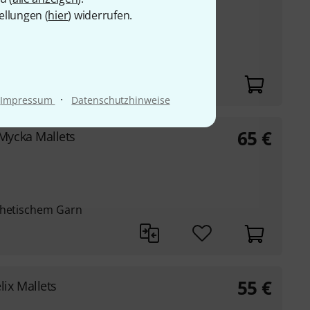
ellungen (
hier
) widerrufen.
 C7
·
Impressum
Datenschutzhinweise
65
€
Mycka Mallets
thetischem Garn
55
€
ix Mallets