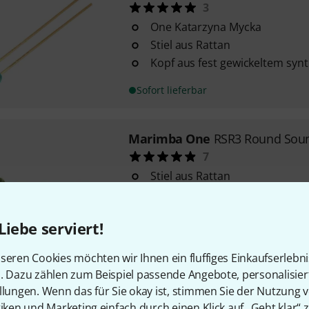
3
One Katarzyna Mycka
Stiel aus Rattan
Kopf aus fest gewickeltem syn
Sofort lieferbar
Marimba One
RSR3 Round Soun
7
Stiel aus Rattan
Kopf aus synthetischem Garn 
aufgewickelt
Liebe serviert!
warmer und dunkler Ton
Sofort lieferbar
seren Cookies möchten wir Ihnen ein fluffiges Einkaufserlebn
n. Dazu zählen zum Beispiel passende Angebote, personalisie
llungen. Wenn das für Sie okay ist, stimmen Sie der Nutzung 
Marimba One
Marimba Izzy #95
tiken und Marketing einfach durch einen Klick auf „Geht klar“ z