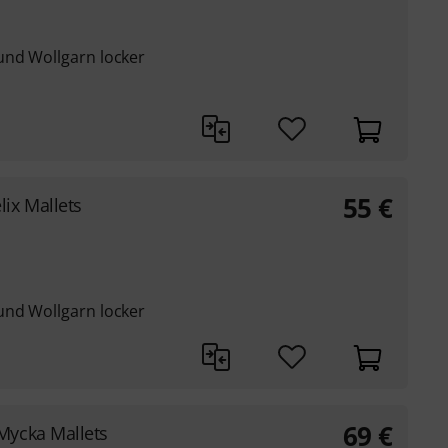
und Wollgarn locker
55
€
ix Mallets
und Wollgarn locker
69
€
Mycka Mallets