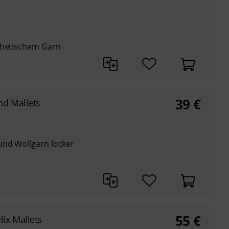
thetischem Garn
39
€
d Mallets
und Wollgarn locker
55
€
ix Mallets