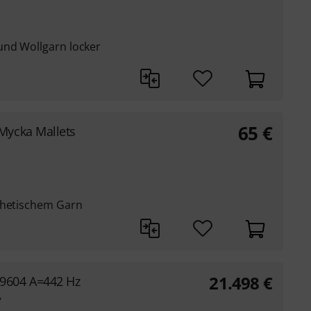
und Wollgarn locker
65
€
Mycka Mallets
thetischem Garn
21.498
€
9604 A=442 Hz
7