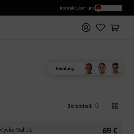
Kontakt
Über uns
DE / €
e mit Suchwort {searchTerm} starten
Beratung
Beliebtheit
69
€
Mycka Mallets