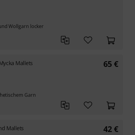
und Wollgarn locker
65
€
Mycka Mallets
thetischem Garn
42
€
d Mallets