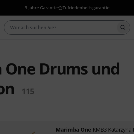
3 Jahre Garantie
Zufriedenheitsgarantie
Such
 One Drums und
on
115
Marimba One
KMB3 Katarzyna 