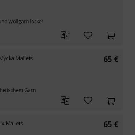
und Wollgarn locker
65
€
Mycka Mallets
thetischem Garn
65
€
x Mallets