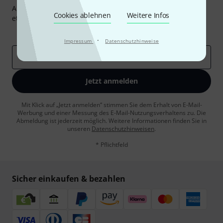
Abonniere den Thomann Newsletter und gewinne mit
Cookies ablehnen
Weitere Infos
etwas Glück einen von
50 Gutscheinen
über jeweils
50€
!
Inspirierende Beiträge
Deals
Thomann Insights
·
Impressum
Datenschutzhinweise
E-Mail-Adresse
*
Jetzt anmelden
Mit Klick auf „Jetzt anmelden“ stimmen Sie dem Erhalt von E-Mail-
Werbung und einer Messung des E-Mail-Nutzungsverhaltens zu. Die
Abmeldung ist jederzeit möglich. Weitere Informationen finden Sie in
unseren
Datenschutzhinweisen
.
* Pflichtfeld
Sicher einkaufen & bezahlen