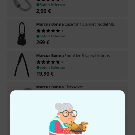
Sofort lieferbar
2,90
€
Marcus Bonna
Case for 1 Clarinet model MB
1
Sofort lieferbar
269
€
Marcus Bonna
Shoulder Strap with loops
4
Sofort lieferbar
19,90
€
Marcus Bonna
Clips 4ever
3
Sofort lieferbar
2,90
€
Marcus Bonna
Double Case Clarinet MB-L AB
1
Sofort lieferbar