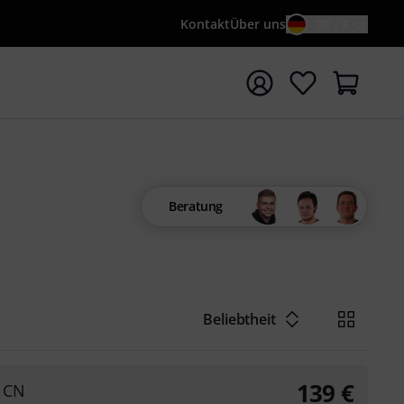
Kontakt
Über uns
DE / €
e mit Suchwort {searchTerm} starten
Beratung
Beliebtheit
139
€
e CN