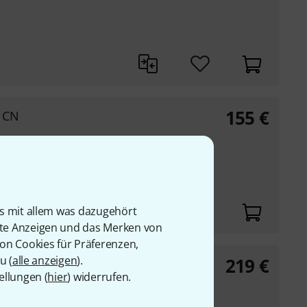
155
€
e CN
is mit allem was dazugehört
rte Anzeigen und das Merken von
von Cookies für Präferenzen,
u (
alle anzeigen
).
219
€
ellungen (
hier
) widerrufen.