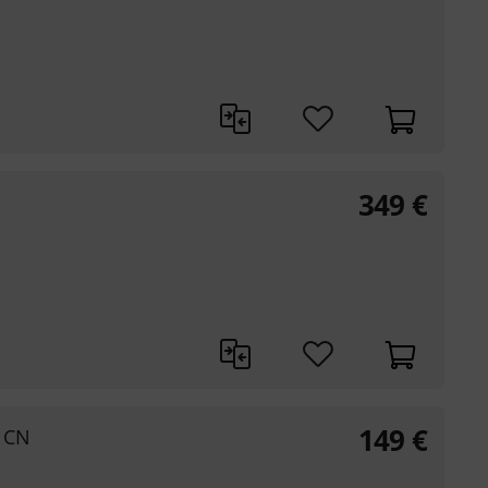
349
€
149
€
e CN