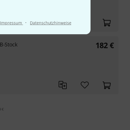
·
Impressum
Datenschutzhinweise
182
€
B-Stock
9 €