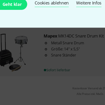
Cookies ablehnen
Weitere Infos
Geht klar
Größe: 14" x 5,5"
Snare Ständer
Sofort lieferbar
Mapex
MK14DC Snare Drum Kit 
Metall Snare Drum
Größe: 14" x 5,5"
Snare Ständer
Sofort lieferbar
Kostenloser Versand ab 2
Alle Preise inkl. MwSt.