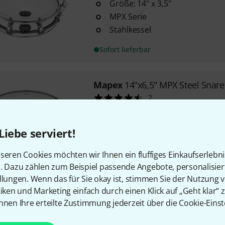
Größe: 14" x 3,5"
MPX Serie
Stahlkessel
Sofort lieferbar
Mapex
14"x6,5" MPX Steel Snar
2
Größe: 14" x 6,5"
MPX Serie
Liebe serviert!
Stahlkessel
seren Cookies möchten wir Ihnen ein fluffiges Einkaufserlebn
Sofort lieferbar
n. Dazu zählen zum Beispiel passende Angebote, personalisie
llungen. Wenn das für Sie okay ist, stimmen Sie der Nutzung 
tiken und Marketing einfach durch einen Klick auf „Geht klar“ z
Mapex
MK14DC Snare Drum Kit
nnen Ihre erteilte Zustimmung jederzeit über die Cookie-Einst
10
Metall Snare Drum