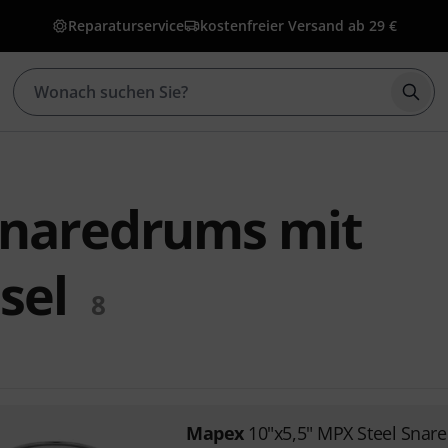
Reparaturservice
kostenfreier Versand ab 29 €
Such
naredrums mit
sel
8
Mapex
10"x5,5" MPX Steel Snar