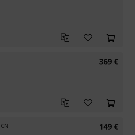
369
€
149
€
e CN