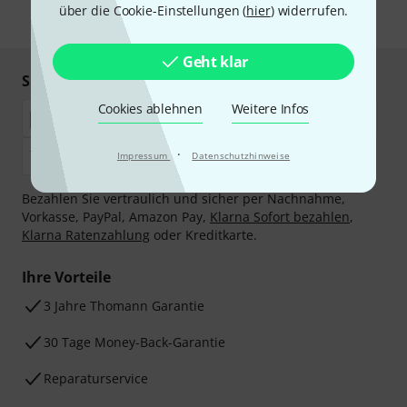
über die Cookie-Einstellungen (
hier
) widerrufen.
* Pflichtfeld
Geht klar
Sicher einkaufen & bezahlen
Cookies ablehnen
Weitere Infos
·
Impressum
Datenschutzhinweise
Bezahlen Sie vertraulich und sicher per Nachnahme,
Vorkasse, PayPal, Amazon Pay,
Klarna Sofort bezahlen
,
Klarna Ratenzahlung
oder Kreditkarte.
Ihre Vorteile
3 Jahre Thomann Garantie
30 Tage Money-Back-Garantie
Reparaturservice