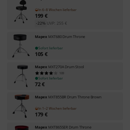
In 6–8 Wochen lieferbar
199
€
-22%
UVP:
255
€
Mapex
MXT680 Drum Throne
Sofort lieferbar
105
€
Mapex
MXT270A Drum Stool
109
Sofort lieferbar
72
€
Mapex
MXT855BR Drum Throne Brown
In 1–2 Wochen lieferbar
179
€
Mapex
MXT865SER Drum Throne