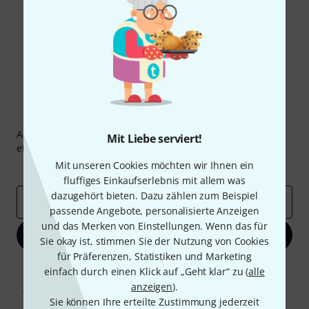
Thomann Newsletter
Abonniere den Thomann Newsletter und gewinne mit
Mit Liebe serviert!
etwas Glück einen von
50 Gutscheinen
über jeweils
50€
!
Mit unseren Cookies möchten wir Ihnen ein
Inspirierende Beiträge
Deals
Thomann Insights
fluffiges Einkaufserlebnis mit allem was
dazugehört bieten. Dazu zählen zum Beispiel
E-Mail-Adresse
*
passende Angebote, personalisierte Anzeigen
und das Merken von Einstellungen. Wenn das für
Jetzt anmelden
Sie okay ist, stimmen Sie der Nutzung von Cookies
für Präferenzen, Statistiken und Marketing
Mit Klick auf „Jetzt anmelden“ stimmen Sie dem Erhalt von E-Mail-
einfach durch einen Klick auf „Geht klar“ zu (
alle
Werbung und einer Messung des E-Mail-Nutzungsverhaltens zu. Die
anzeigen
).
Abmeldung ist jederzeit möglich. Weitere Informationen finden Sie in
Sie können Ihre erteilte Zustimmung jederzeit
unseren
Datenschutzhinweisen
.