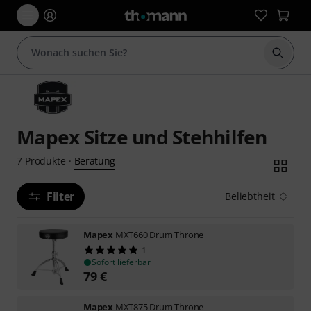
Suche 
Mapex Sitze und Stehhilfen
Beratung
7
Produkte
·
Filter
Beliebtheit
Mapex
MXT660 Drum Throne
1
Sofort lieferbar
79
€
Mapex
MXT875 Drum Throne