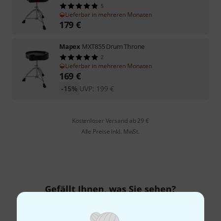
5
Lieferbar in mehreren Monaten
179
€
Mapex
MXT855 Drum Throne
2
Lieferbar in mehreren Monaten
169
€
-15%
UVP:
199
€
Kostenloser Versand ab 29 €
Alle Preise inkl. MwSt.
Gefällt Ihnen, was Sie sehen?
Teilen
Hilfe & Feedback