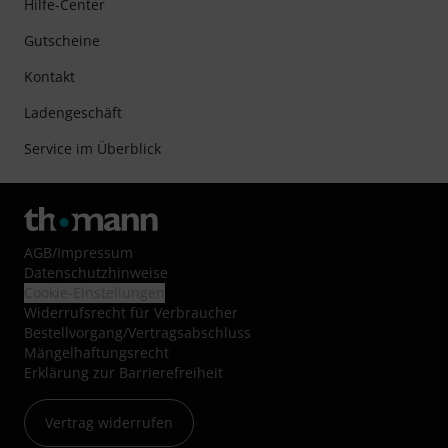
Hilfe-Center
Gutscheine
Kontakt
Ladengeschäft
Service im Überblick
AGB
/
Impressum
Datenschutzhinweise
Cookie-Einstellungen
Widerrufsrecht für Verbraucher
Bestellvorgang/Vertragsabschluss
Mängelhaftungsrecht
Erklärung zur Barrierefreiheit
Vertrag widerrufen