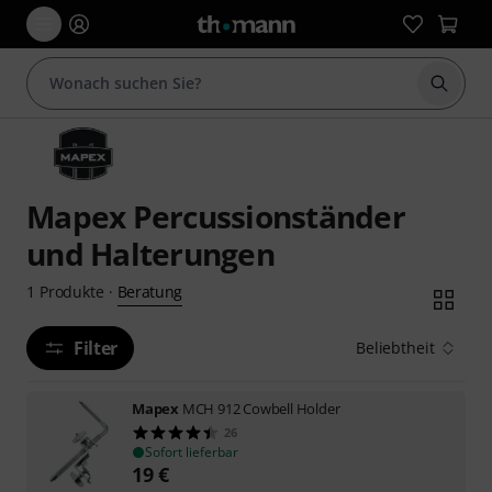
Suche 
Mapex Percussionständer
und Halterungen
Beratung
1
Produkte
·
Filter
Beliebtheit
Mapex
MCH 912 Cowbell Holder
26
Sofort lieferbar
19
€