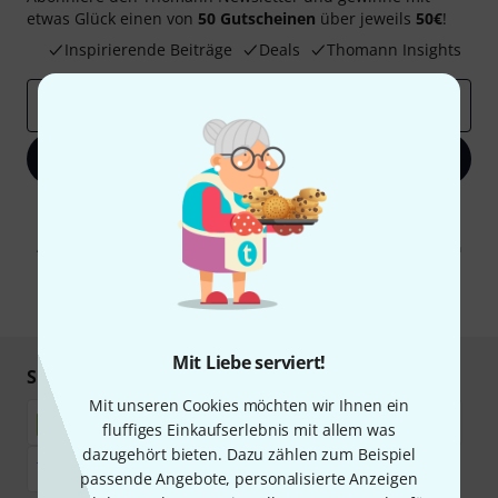
etwas Glück einen von
50 Gutscheinen
über jeweils
50€
!
Inspirierende Beiträge
Deals
Thomann Insights
E-Mail-Adresse
*
Jetzt anmelden
Mit Klick auf „Jetzt anmelden“ stimmen Sie dem Erhalt von E-Mail-
Werbung und einer Messung des E-Mail-Nutzungsverhaltens zu. Die
Abmeldung ist jederzeit möglich. Weitere Informationen finden Sie in
unseren
Datenschutzhinweisen
.
* Pflichtfeld
Mit Liebe serviert!
Sicher einkaufen & bezahlen
Mit unseren Cookies möchten wir Ihnen ein
fluffiges Einkaufserlebnis mit allem was
dazugehört bieten. Dazu zählen zum Beispiel
passende Angebote, personalisierte Anzeigen