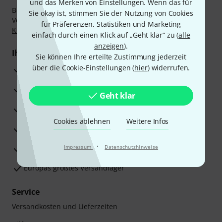
und das Merken von Einstellungen. Wenn das für
Bezahlen Sie vertraulich und sicher per Nachnahme,
Sie okay ist, stimmen Sie der Nutzung von Cookies
Vorkasse, PayPal, Amazon Pay,
Klarna Sofort bezahlen
,
für Präferenzen, Statistiken und Marketing
Klarna Ratenzahlung
oder Kreditkarte.
einfach durch einen Klick auf „Geht klar“ zu (
alle
anzeigen
).
Ihre Vorteile
Sie können Ihre erteilte Zustimmung jederzeit
über die Cookie-Einstellungen (
hier
) widerrufen.
3 Jahre Thomann Garantie
30 Tage Money-Back-Garantie
Geht klar
Reparaturservice
Cookies ablehnen
Weitere Infos
Beratung durch Fachexperten
·
Zufriedenheitsgarantie
Impressum
Datenschutzhinweise
Europas größtes Versandlager
Service
Versandkosten und Lieferzeiten