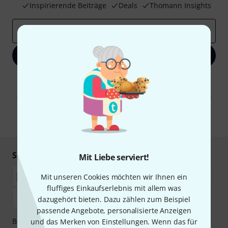
Inspirierende Beiträge
Deals
Thomann Insights
E-Mail-Adresse
*
Jetzt anmelden
Mit Klick auf „Jetzt anmelden“ stimmen Sie dem Erhalt von E-Mail-
Werbung und einer Messung des E-Mail-Nutzungsverhaltens zu. Die
Abmeldung ist jederzeit möglich. Weitere Informationen finden Sie in
unseren
Datenschutzhinweisen
.
* Pflichtfeld
Sicher einkaufen & bezahlen
Mit Liebe serviert!
Mit unseren Cookies möchten wir Ihnen ein
fluffiges Einkaufserlebnis mit allem was
dazugehört bieten. Dazu zählen zum Beispiel
passende Angebote, personalisierte Anzeigen
Bezahlen Sie vertraulich und sicher per Nachnahme,
und das Merken von Einstellungen. Wenn das für