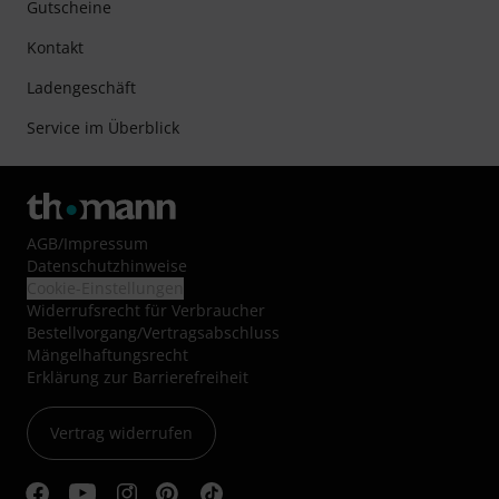
Gutscheine
Kontakt
Ladengeschäft
Service im Überblick
AGB
/
Impressum
Datenschutzhinweise
Cookie-Einstellungen
Widerrufsrecht für Verbraucher
Bestellvorgang/Vertragsabschluss
Mängelhaftungsrecht
Erklärung zur Barrierefreiheit
Vertrag widerrufen