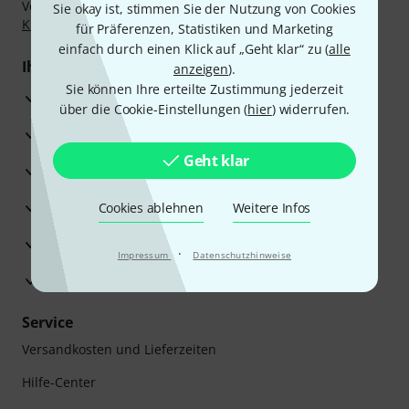
Vorkasse, PayPal, Amazon Pay,
Klarna Sofort bezahlen
,
Sie okay ist, stimmen Sie der Nutzung von Cookies
Klarna Ratenzahlung
oder Kreditkarte.
für Präferenzen, Statistiken und Marketing
einfach durch einen Klick auf „Geht klar“ zu (
alle
Ihre Vorteile
anzeigen
).
Sie können Ihre erteilte Zustimmung jederzeit
3 Jahre Thomann Garantie
über die Cookie-Einstellungen (
hier
) widerrufen.
30 Tage Money-Back-Garantie
Geht klar
Reparaturservice
Beratung durch Fachexperten
Cookies ablehnen
Weitere Infos
Zufriedenheitsgarantie
·
Impressum
Datenschutzhinweise
Europas größtes Versandlager
Service
Versandkosten und Lieferzeiten
Hilfe-Center