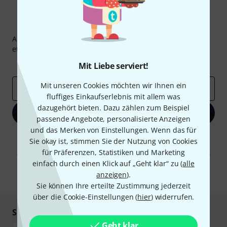
Thomann Newsletter
Abonniere den Thomann Newsletter und gewinne mit
etwas Glück einen von
50 Gutscheinen
über jeweils
50€
!
Inspirierende Beiträge
Deals
Thomann Insights
Mit Liebe serviert!
Mit unseren Cookies möchten wir Ihnen ein
E-Mail-Adresse
*
fluffiges Einkaufserlebnis mit allem was
dazugehört bieten. Dazu zählen zum Beispiel
Jetzt anmelden
passende Angebote, personalisierte Anzeigen
und das Merken von Einstellungen. Wenn das für
Mit Klick auf „Jetzt anmelden“ stimmen Sie dem Erhalt von E-Mail-
Sie okay ist, stimmen Sie der Nutzung von Cookies
Werbung und einer Messung des E-Mail-Nutzungsverhaltens zu. Die
für Präferenzen, Statistiken und Marketing
Abmeldung ist jederzeit möglich. Weitere Informationen finden Sie in
unseren
Datenschutzhinweisen
.
einfach durch einen Klick auf „Geht klar“ zu (
alle
anzeigen
).
* Pflichtfeld
Sie können Ihre erteilte Zustimmung jederzeit
über die Cookie-Einstellungen (
hier
) widerrufen.
Sicher einkaufen & bezahlen
Geht klar