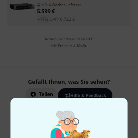
In 3–4 Wochen lieferbar
5.599
€
-17%
UVP:
6.722
€
Kostenloser Versand ab 29 €
Alle Preise inkl. MwSt.
Gefällt Ihnen, was Sie sehen?
Teilen
Hilfe & Feedback