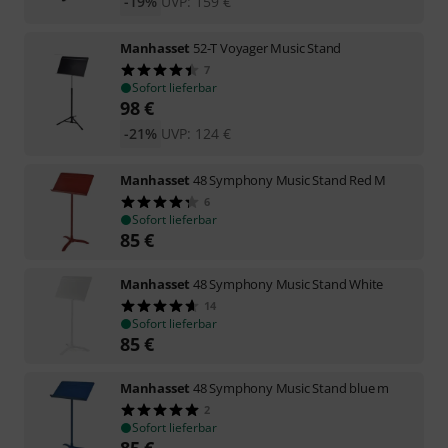
-19%
UVP:
159
€
Manhasset
52-T Voyager Music Stand
7
Sofort lieferbar
98
€
-21%
UVP:
124
€
Manhasset
48 Symphony Music Stand Red M
6
Sofort lieferbar
85
€
Manhasset
48 Symphony Music Stand White
14
Sofort lieferbar
85
€
Manhasset
48 Symphony Music Stand blue m
2
Sofort lieferbar
85
€