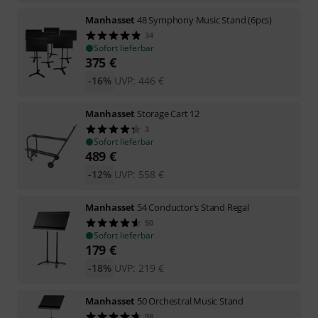
Manhasset
48 Symphony Music Stand (6pcs)
34
Sofort lieferbar
375
€
-16%
UVP:
446
€
Manhasset
Storage Cart 12
3
Sofort lieferbar
489
€
-12%
UVP:
558
€
Manhasset
54 Conductor's Stand Regal
50
Sofort lieferbar
179
€
-18%
UVP:
219
€
Manhasset
50 Orchestral Music Stand
98