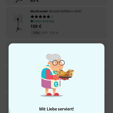
Manhasset
Akustik Deflektor 2000
3
Sofort lieferbar
159
€
-18%
UVP:
195
€
Manhasset
56 Wall Stand
6
Sofort lieferbar
57
€
Manhasset
48 Symphony Music Stand Gold
3
Sofort lieferbar
85
€
Manhasset
49 Directors Stand
24
Sofort lieferbar
Mit Liebe serviert!
98
€