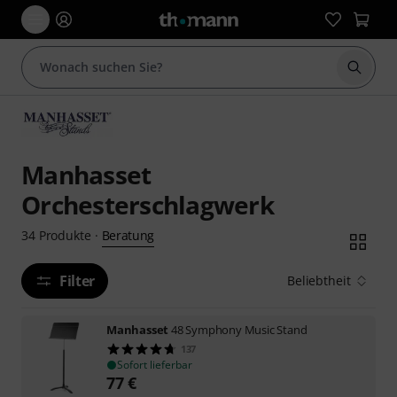
Suche 
Manhasset
Orchesterschlagwerk
Beratung
34
Produkte
·
Filter
Beliebtheit
Manhasset
48 Symphony Music Stand
137
Sofort lieferbar
77
€