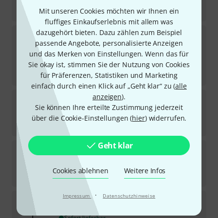
-20%
UVP:
123
€
Mit unseren Cookies möchten wir Ihnen ein
fluffiges Einkaufserlebnis mit allem was
dazugehört bieten. Dazu zählen zum Beispiel
Manhasset
Storage Cart 15
passende Angebote, personalisierte Anzeigen
1
In 5–7 Wochen lieferbar
und das Merken von Einstellungen. Wenn das für
489
€
Sie okay ist, stimmen Sie der Nutzung von Cookies
-12%
UVP:
558
€
für Präferenzen, Statistiken und Marketing
einfach durch einen Klick auf „Geht klar“ zu (
alle
anzeigen
).
Manhasset
48 Symphony Music Stand Silver
Sie können Ihre erteilte Zustimmung jederzeit
1
Sofort lieferbar
über die Cookie-Einstellungen (
hier
) widerrufen.
85
€
Geht klar
Manhasset
48 Symphony Music Stand Grey M
In 1–2 Wochen lieferbar
Cookies ablehnen
Weitere Infos
85
€
·
Impressum
Datenschutzhinweise
Manhasset
48-TB Symphony Music Stand
2
Sofort lieferbar