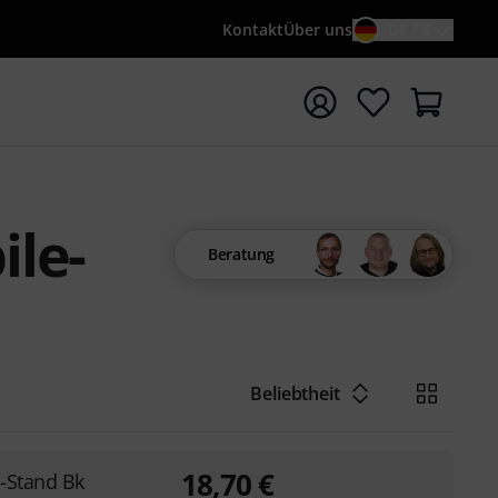
Kontakt
Über uns
DE / €
e mit Suchwort {searchTerm} starten
le-
Beratung
Beliebtheit
18,70
€
i-Stand Bk