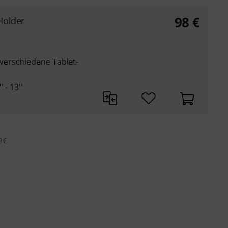
98
€
Holder
erschiedene Tablet-
 - 13''
9 €