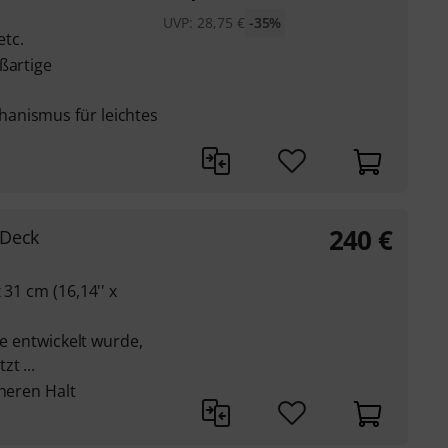
UVP:
28,75
€
-35%
tc.
ßartige
anismus für leichtes
240
€
 Deck
 31 cm (16,14'' x
ie entwickelt wurde,
t ...
cheren Halt