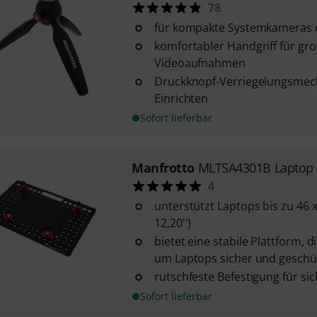
78
für kompakte Systemkameras e
komfortabler Handgriff für gro
Videoaufnahmen
Druckknopf-Verriegelungsmech
Einrichten
Sofort lieferbar
Manfrotto
MLTSA4301B Laptop
4
unterstützt Laptops bis zu 46 x
12,20'')
bietet eine stabile Plattform, d
um Laptops sicher und geschütz
rutschfeste Befestigung für si
Sofort lieferbar