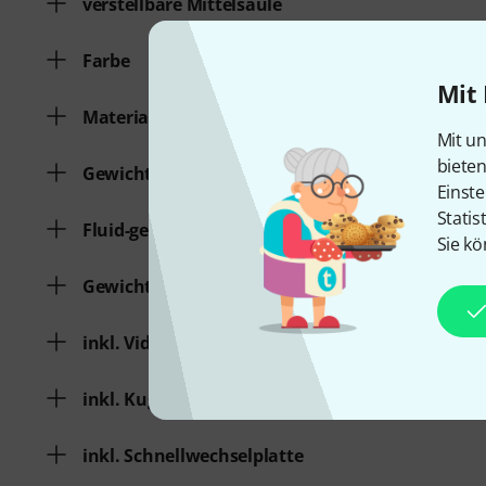
verstellbare Mittelsäule
Farbe
Mit 
Material
Mit un
biete
Gewicht [kg]
Einste
Statis
Fluid-gedämpft
Sie kö
Gewichtsausgleich
inkl. Video-Neiger
inkl. Kugelgelenkopf
inkl. Schnellwechselplatte