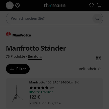
Suche 
Manfrotto Ständer
Beratung
76
Produkte
·
Filter
Beliebtheit
Manfrotto
1004BAC 124-366cm BK
209
Sofort lieferbar
122
€
-38%
UVP:
197,12
€