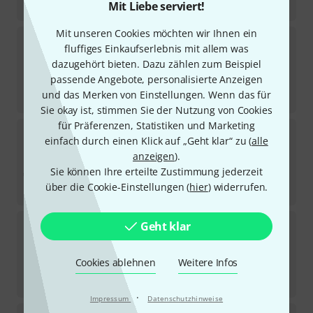
-41%
UVP:
298,25
€
Mit Liebe serviert!
Mit unseren Cookies möchten wir Ihnen ein
Manfrotto
142CS Steel Extension 2-Sect.
fluffiges Einkaufserlebnis mit allem was
5
dazugehört bieten. Dazu zählen zum Beispiel
Sofort lieferbar
93
€
passende Angebote, personalisierte Anzeigen
und das Merken von Einstellungen. Wenn das für
-40%
UVP:
155,25
€
Sie okay ist, stimmen Sie der Nutzung von Cookies
für Präferenzen, Statistiken und Marketing
Manfrotto
297BBASE Large Brake Base Bk
einfach durch einen Klick auf „Geht klar“ zu (
alle
1
anzeigen
).
Sofort lieferbar
186
€
Sie können Ihre erteilte Zustimmung jederzeit
über die Cookie-Einstellungen (
hier
) widerrufen.
-40%
UVP:
307,44
€
Manfrotto
5002BL Nano Plus Stand
Geht klar
22
Sofort lieferbar
71
€
Cookies ablehnen
Weitere Infos
-38%
UVP:
114,39
€
·
Impressum
Datenschutzhinweise