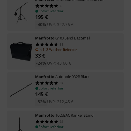
6
Sofort lieferbar
195
€
-40%
UVP:
322,76
€
Manfrotto
G100 Sand Bag Small
31
In 1–2 Wochen lieferbar
33
€
-24%
UVP:
43,66
€
Manfrotto
Autopole 032B Black
37
Sofort lieferbar
145
€
-32%
UVP:
212,45
€
Manfrotto
1005BAC Ranker Stand
92
Sofort lieferbar