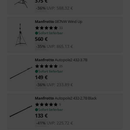
375
€
-36%
UVP:
588,32
€
Manfrotto
087NW Wind Up
33
Sofort lieferbar
560
€
-35%
UVP:
865,13
€
Manfrotto
Autopole2 432-3.7B
25
Sofort lieferbar
149
€
-36%
UVP:
233,89
€
Manfrotto
Autopole2 432-2,7B Black
5
Sofort lieferbar
133
€
-41%
UVP:
225,72
€