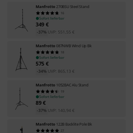
Manfrotto
270BSU Steel Stand
16
Sofort lieferbar
349
€
-37%
UVP:
551,55
€
Manfrotto
087NWB Wind Up Bk
18
Sofort lieferbar
575
€
-34%
UVP:
865,13
€
Manfrotto
1052BAC Alu Stand
19
Sofort lieferbar
89
€
-37%
UVP:
140,94
€
Manfrotto
122B Backlite Pole Bk
27