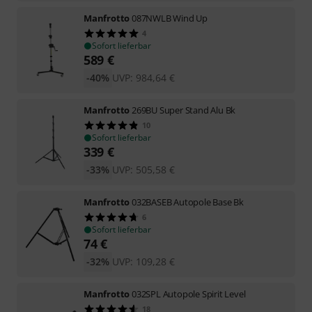
Manfrotto
087NWLB Wind Up
4
Sofort lieferbar
589
€
-40%
UVP:
984,64
€
Manfrotto
269BU Super Stand Alu Bk
10
Sofort lieferbar
339
€
-33%
UVP:
505,58
€
Manfrotto
032BASEB Autopole Base Bk
6
Sofort lieferbar
74
€
-32%
UVP:
109,28
€
Manfrotto
032SPL Autopole Spirit Level
18