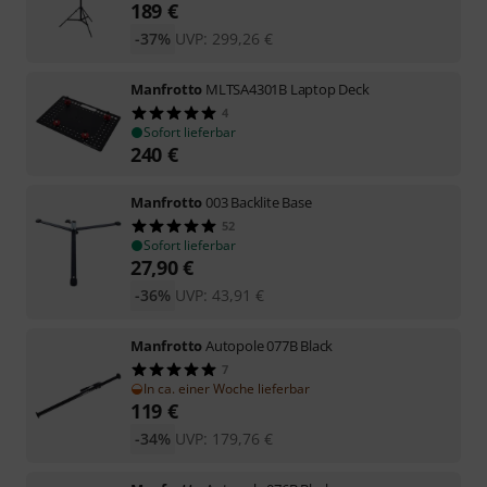
189
€
-37%
UVP:
299,26
€
Manfrotto
MLTSA4301B Laptop Deck
4
Sofort lieferbar
240
€
Manfrotto
003 Backlite Base
52
Sofort lieferbar
27,90
€
-36%
UVP:
43,91
€
Manfrotto
Autopole 077B Black
7
In ca. einer Woche lieferbar
119
€
-34%
UVP:
179,76
€