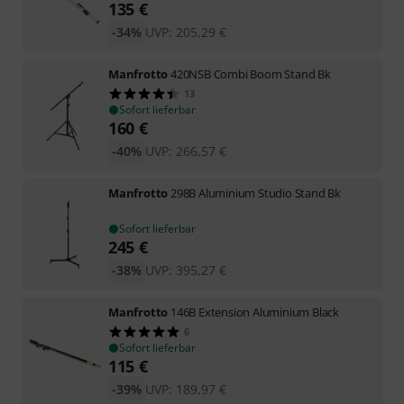
135
€
-34%
UVP:
205,29
€
Manfrotto
420NSB Combi Boom Stand Bk
13
Sofort lieferbar
160
€
-40%
UVP:
266,57
€
Manfrotto
298B Aluminium Studio Stand Bk
Sofort lieferbar
245
€
-38%
UVP:
395,27
€
Manfrotto
146B Extension Aluminium Black
6
Sofort lieferbar
115
€
-39%
UVP:
189,97
€