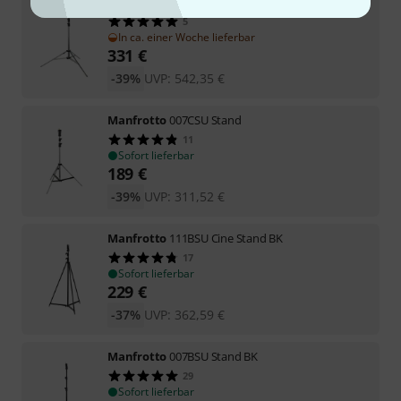
Manfrotto
270CSU Steel Stand
5
In ca. einer Woche lieferbar
331
€
-39%
UVP:
542,35
€
Manfrotto
007CSU Stand
11
Sofort lieferbar
189
€
-39%
UVP:
311,52
€
Manfrotto
111BSU Cine Stand BK
17
Sofort lieferbar
229
€
-37%
UVP:
362,59
€
Manfrotto
007BSU Stand BK
29
Sofort lieferbar