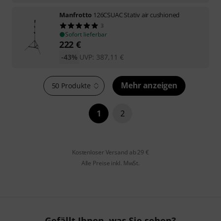
Manfrotto
126CSUAC Stativ air cushioned
3
Sofort lieferbar
222
€
-43%
UVP:
387,11
€
Mehr anzeigen
50 Produkte
1
2
Kostenloser Versand ab 29 €
Alle Preise inkl. MwSt.
Gefällt Ihnen, was Sie sehen?