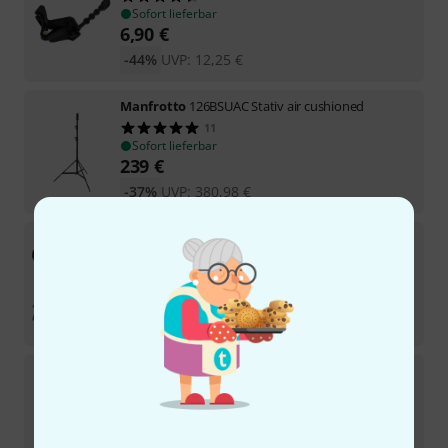
Sofort lieferbar
6,90
€
-44%
UVP:
12,25
€
Manfrotto
126BSUAC Stativ air cushioned
11
Sofort lieferbar
239
€
-37%
UVP:
380,98
€
Manfrotto
1005BAC Ranker Stand Bundle
Sofort lieferbar
395
€
-16%
UVP:
471,72
€
Manfrotto
299BBASE Brake Base small
5
Sofort lieferbar
175
€