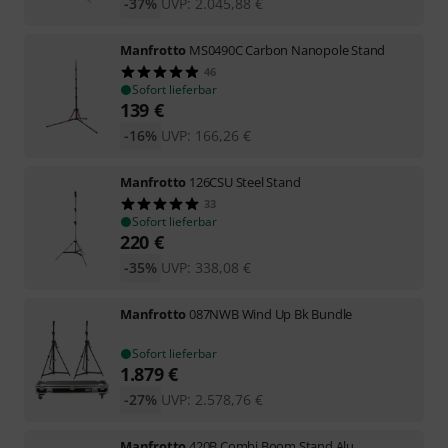
-37%
UVP:
2.045,88
€
Manfrotto
MS0490C Carbon Nanopole Stand
46
Sofort lieferbar
139
€
-16%
UVP:
166,26
€
Manfrotto
126CSU Steel Stand
33
Sofort lieferbar
220
€
-35%
UVP:
338,08
€
Manfrotto
087NWB Wind Up Bk Bundle
Sofort lieferbar
1.879
€
-27%
UVP:
2.578,76
€
Manfrotto
420B Combi Boom Stand Alu