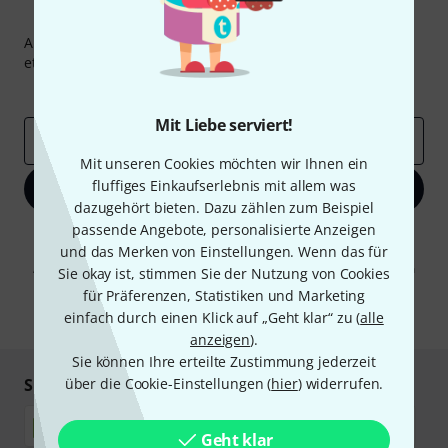
Thomann Newsletter
Abonniere den Thomann Newsletter und gewinne mit
etwas Glück einen von
50 Gutscheinen
über jeweils
50€
!
Inspirierende Beiträge
Deals
Thomann Insights
Mit Liebe serviert!
E-Mail-Adresse
*
Mit unseren Cookies möchten wir Ihnen ein
fluffiges Einkaufserlebnis mit allem was
Jetzt anmelden
dazugehört bieten. Dazu zählen zum Beispiel
passende Angebote, personalisierte Anzeigen
Mit Klick auf „Jetzt anmelden“ stimmen Sie dem Erhalt von E-Mail-
und das Merken von Einstellungen. Wenn das für
Werbung und einer Messung des E-Mail-Nutzungsverhaltens zu. Die
Abmeldung ist jederzeit möglich. Weitere Informationen finden Sie in
Sie okay ist, stimmen Sie der Nutzung von Cookies
unseren
Datenschutzhinweisen
.
für Präferenzen, Statistiken und Marketing
einfach durch einen Klick auf „Geht klar“ zu (
* Pflichtfeld
alle
anzeigen
).
Sie können Ihre erteilte Zustimmung jederzeit
Sicher einkaufen & bezahlen
über die Cookie-Einstellungen (
hier
) widerrufen.
Geht klar