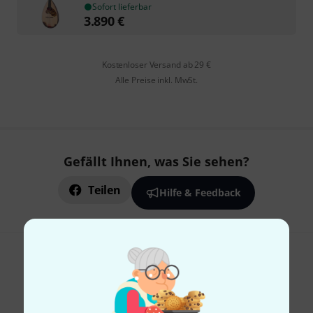
Sofort lieferbar
3.890
€
Kostenloser Versand ab 29 €
Alle Preise inkl. MwSt.
Gefällt Ihnen, was Sie sehen?
Teilen
Hilfe & Feedback