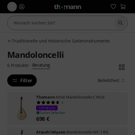
Suche 
Traditionelle und Historische Saiteninstrumente
Mandoloncelli
Beratung
6
Produkte
·
Filter
Beliebtheit
Thomann
Artist Mandoloncello C WLN
5
TOP-SELLER
Sofort lieferbar
698
€
Atsushi Miyano
Mandoloncello MC-1 RG