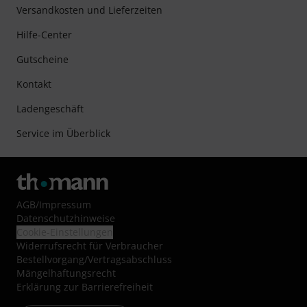
Versandkosten und Lieferzeiten
Hilfe-Center
Gutscheine
Kontakt
Ladengeschäft
Service im Überblick
AGB
/
Impressum
Datenschutzhinweise
Cookie-Einstellungen
Widerrufsrecht für Verbraucher
Bestellvorgang/Vertragsabschluss
Mängelhaftungsrecht
Erklärung zur Barrierefreiheit