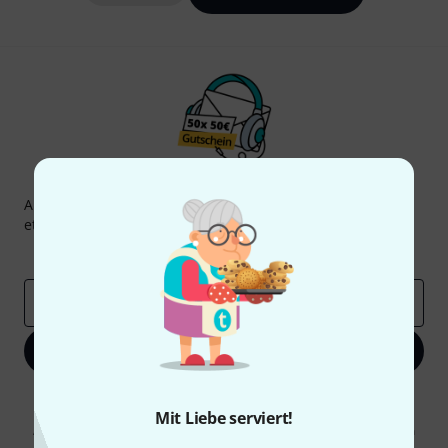
Thomann Newsletter
Abonniere den Thomann Newsletter und gewinne mit
etwas Glück einen von
50 Gutscheinen
über jeweils
50€
!
Inspirierende Beiträge
Deals
Thomann Insights
E-Mail-Adresse
*
Jetzt anmelden
Mit Klick auf „Jetzt anmelden“ stimmen Sie dem Erhalt von E-Mail-
Werbung und einer Messung des E-Mail-Nutzungsverhaltens zu. Die
Mit Liebe serviert!
Abmeldung ist jederzeit möglich. Weitere Informationen finden Sie in
unseren
Datenschutzhinweisen
.