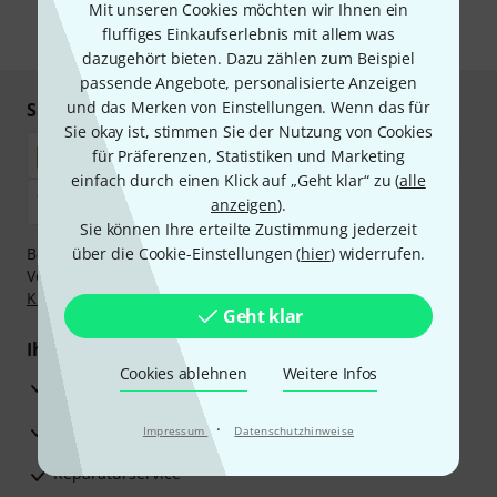
Mit unseren Cookies möchten wir Ihnen ein
fluffiges Einkaufserlebnis mit allem was
* Pflichtfeld
dazugehört bieten. Dazu zählen zum Beispiel
passende Angebote, personalisierte Anzeigen
und das Merken von Einstellungen. Wenn das für
Sicher einkaufen & bezahlen
Sie okay ist, stimmen Sie der Nutzung von Cookies
für Präferenzen, Statistiken und Marketing
einfach durch einen Klick auf „Geht klar“ zu (
alle
anzeigen
).
Sie können Ihre erteilte Zustimmung jederzeit
Bezahlen Sie vertraulich und sicher per Nachnahme,
über die Cookie-Einstellungen (
hier
) widerrufen.
Vorkasse, PayPal, Amazon Pay,
Klarna Sofort bezahlen
,
Klarna Ratenzahlung
oder Kreditkarte.
Geht klar
Ihre Vorteile
Cookies ablehnen
Weitere Infos
3 Jahre Thomann Garantie
30 Tage Money-Back-Garantie
·
Impressum
Datenschutzhinweise
Reparaturservice