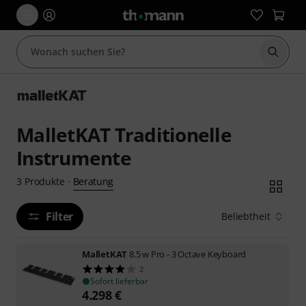
Suche 
MalletKAT Traditionelle
Instrumente
Beratung
3
Produkte
·
Filter
Beliebtheit
MalletKAT
8.5 w Pro - 3 Octave Keyboard
2
Sofort lieferbar
4.298
€