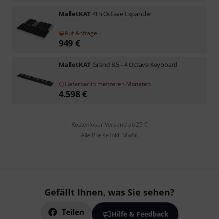
MalletKAT
4th Octave Expander
Auf Anfrage
949
€
MalletKAT
Grand 8.5 - 4 Octave Keyboard
Lieferbar in mehreren Monaten
4.598
€
Kostenloser Versand ab 29 €
Alle Preise inkl. MwSt.
Gefällt Ihnen, was Sie sehen?
Teilen
Hilfe & Feedback