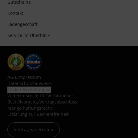
Gutscheine
Kontakt
Ladengeschäft
Service im Überblick
AGB
/
Impressum
Datenschutzhinweise
Cookie-Einstellungen
Widerrufsrecht für Verbraucher
Bestellvorgang/Vertragsabschluss
Mängelhaftungsrecht
Erklärung zur Barrierefreiheit
Vertrag widerrufen