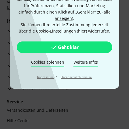
Vorkasse, PayPal, Amazon Pay,
Klarna Sofort bezahlen
,
für Präferenzen, Statistiken und Marketing
Klarna Ratenzahlung
oder Kreditkarte.
einfach durch einen Klick auf „Geht klar“ zu (
alle
anzeigen
).
Ihre Vorteile
Sie können Ihre erteilte Zustimmung jederzeit
3 Jahre Thomann Garantie
über die Cookie-Einstellungen (
hier
) widerrufen.
30 Tage Money-Back-Garantie
Geht klar
Reparaturservice
Cookies ablehnen
Weitere Infos
Beratung durch Fachexperten
Zufriedenheitsgarantie
·
Impressum
Datenschutzhinweise
Europas größtes Versandlager
Service
Versandkosten und Lieferzeiten
Hilfe-Center