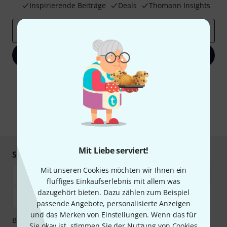
Inspirierende Beiträge
Deals
Thomann Insights
E-Mail-Adresse
*
Jetzt anmelden
Mit Klick auf „Jetzt anmelden“ stimmen Sie dem Erhalt von E-Mail-
Werbung und einer Messung des E-Mail-Nutzungsverhaltens zu. Die
Abmeldung ist jederzeit möglich. Weitere Informationen finden Sie in
unseren
Datenschutzhinweisen
.
* Pflichtfeld
Mit Liebe serviert!
Sicher einkaufen & bezahlen
Mit unseren Cookies möchten wir Ihnen ein
fluffiges Einkaufserlebnis mit allem was
dazugehört bieten. Dazu zählen zum Beispiel
passende Angebote, personalisierte Anzeigen
und das Merken von Einstellungen. Wenn das für
Bezahlen Sie vertraulich und sicher per Nachnahme,
Sie okay ist, stimmen Sie der Nutzung von Cookies