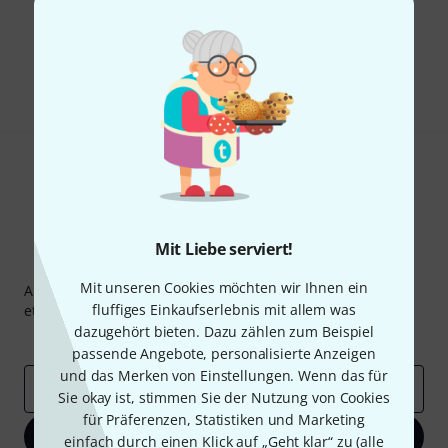
Gefällt Ihnen, was Sie sehen?
Teilen
Hilfe & Feedback
Mit Liebe serviert!
Thomann Newsletter
Mit unseren Cookies möchten wir Ihnen ein
Abonniere den Thomann Newsletter und gewinne mit
fluffiges Einkaufserlebnis mit allem was
etwas Glück einen von
50 Gutscheinen
über jeweils
50€
!
dazugehört bieten. Dazu zählen zum Beispiel
Inspirierende Beiträge
Deals
Thomann Insights
passende Angebote, personalisierte Anzeigen
und das Merken von Einstellungen. Wenn das für
E-Mail-Adresse
*
Sie okay ist, stimmen Sie der Nutzung von Cookies
für Präferenzen, Statistiken und Marketing
Jetzt anmelden
einfach durch einen Klick auf „Geht klar“ zu (
alle