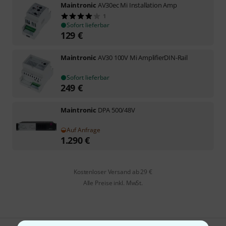
Maintronic
AV30ec Mi Installation Amp
1
Sofort lieferbar
129
€
Maintronic
AV30 100V Mi AmplifierDIN-Rail
Sofort lieferbar
249
€
Maintronic
DPA 500/48V
Auf Anfrage
1.290
€
Kostenloser Versand ab 29 €
Alle Preise inkl. MwSt.