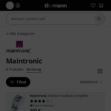
Suche 
Alle Kategorien
Maintronic
Beratung
8
Produkte
·
Filter
Beliebtheit
Maintronic
AV30ec Installation Amplifier
3
Sofort lieferbar
102
€