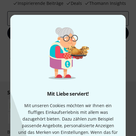
Inspirierende Beiträge
Deals
Thomann Insights
E-Mail-Adresse
*
Jetzt anmelden
Mit Klick auf „Jetzt anmelden“ stimmen Sie dem Erhalt von E-Mail-
Werbung und einer Messung des E-Mail-Nutzungsverhaltens zu. Die
Abmeldung ist jederzeit möglich. Weitere Informationen finden Sie in
unseren
Datenschutzhinweisen
.
* Pflichtfeld
Sicher einkaufen & bezahlen
Mit Liebe serviert!
Mit unseren Cookies möchten wir Ihnen ein
fluffiges Einkaufserlebnis mit allem was
dazugehört bieten. Dazu zählen zum Beispiel
passende Angebote, personalisierte Anzeigen
Bezahlen Sie vertraulich und sicher per Nachnahme,
und das Merken von Einstellungen. Wenn das für