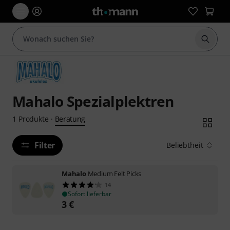
Suche 
Mahalo Spezialplektren
Beratung
1
Produkte
·
Filter
Beliebtheit
Mahalo
Medium Felt Picks
14
Sofort lieferbar
3
€