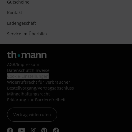
Gutscheine
Kontakt
Ladengeschäft
Service im Überblick
AGB
/
Impressum
Datenschutzhinweise
Cookie-Einstellungen
Widerrufsrecht für Verbraucher
Bestellvorgang/Vertragsabschluss
Mängelhaftungsrecht
Erklärung zur Barrierefreiheit
Vertrag widerrufen