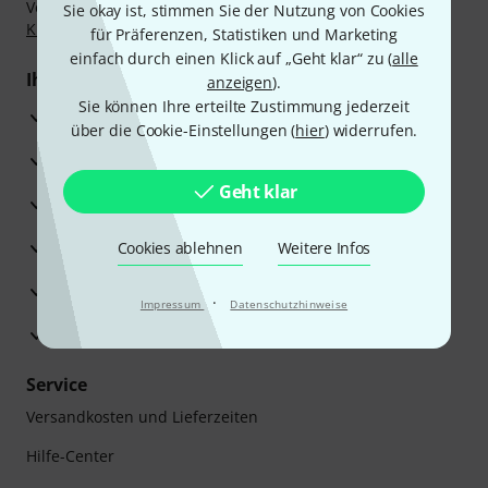
Vorkasse, PayPal, Amazon Pay,
Klarna Sofort bezahlen
,
Sie okay ist, stimmen Sie der Nutzung von Cookies
Klarna Ratenzahlung
oder Kreditkarte.
für Präferenzen, Statistiken und Marketing
einfach durch einen Klick auf „Geht klar“ zu (
alle
Ihre Vorteile
anzeigen
).
Sie können Ihre erteilte Zustimmung jederzeit
3 Jahre Thomann Garantie
über die Cookie-Einstellungen (
hier
) widerrufen.
30 Tage Money-Back-Garantie
Geht klar
Reparaturservice
Beratung durch Fachexperten
Cookies ablehnen
Weitere Infos
Zufriedenheitsgarantie
·
Impressum
Datenschutzhinweise
Europas größtes Versandlager
Service
Versandkosten und Lieferzeiten
Hilfe-Center