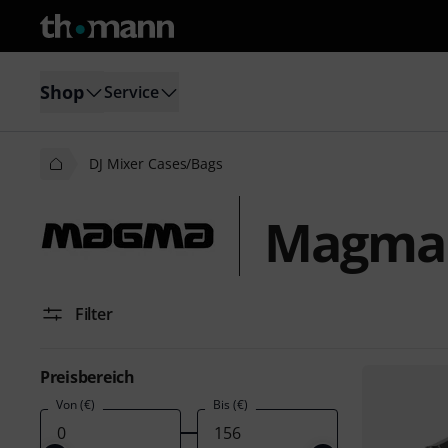
Shop
Service
DJ Mixer Cases/Bags
Magma 
Filter
Preisbereich
Von (€)
Bis (€)