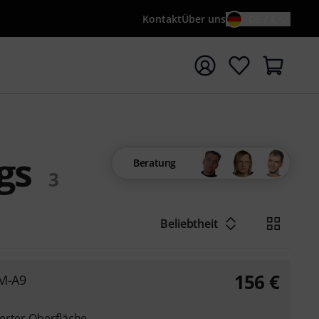
Kontakt
Über uns
DE / €
e mit Suchwort {searchTerm} starten
gs
Beratung
3
Beliebtheit
156
€
JM-A9
erter Oberfläche