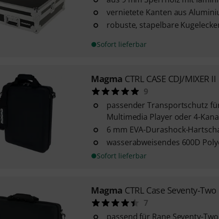
vernietete Kanten aus Alumini
robuste, stapelbare Kugelecke
Sofort lieferbar
Magma
CTRL CASE CDJ/MIXER II
9
passender Transportschutz für 
Multimedia Player oder 4-Kana
6 mm EVA-Durashock-Hartsc
wasserabweisendes 600D Poly
Sofort lieferbar
Magma
CTRL Case Seventy-Two
7
passend für Rane Seventy-Two,