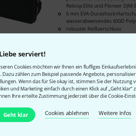
Reloop Elite und Pioneer DJM-
6 mm EVA-Durashock-Hartsc
wasserabweisendes 600D Poly
robuster Reißverschluss
Sofort lieferbar
Liebe serviert!
Kostenloser Versand ab 2
seren Cookies möchten wir Ihnen ein fluffiges Einkaufserlebn
Alle Preise inkl. MwSt.
n. Dazu zählen zum Beispiel passende Angebote, personalisie
llungen. Wenn das für Sie okay ist, stimmen Sie der Nutzung 
tiken und Marketing einfach durch einen Klick auf „Geht klar“ z
nnen Ihre erteilte Zustimmung jederzeit über die Cookie-Einst
Gefällt Ihnen, was Sie sehen?
Cookies ablehnen
Weitere Infos
Geht klar
Teilen
Hilfe & Feedback