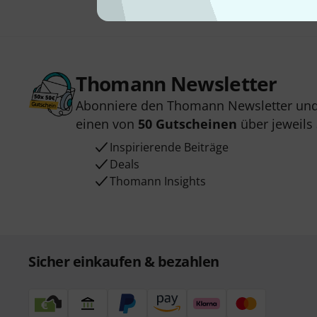
Thomann Newsletter
Abonniere den Thomann Newsletter und
einen von
50 Gutscheinen
über jeweils
Inspirierende Beiträge
Deals
Thomann Insights
Sicher einkaufen & bezahlen