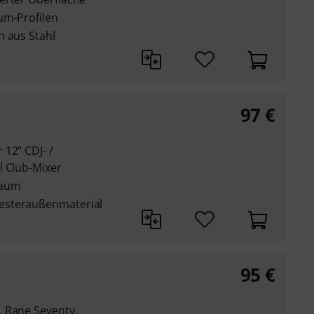
um-Profilen
n aus Stahl
97
€
12“ CDJ- /
l Club-Mixer
haum
esteraußenmaterial
95
€
 Rane Seventy,