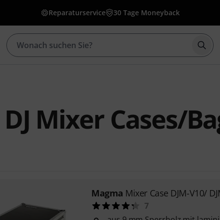
Reparaturservice
30 Tage Moneyback
Such
DJ Mixer Cases/Ba
Magma
Mixer Case DJM-V10/ D
7
aus 9 mm Sperrholz mit lamini