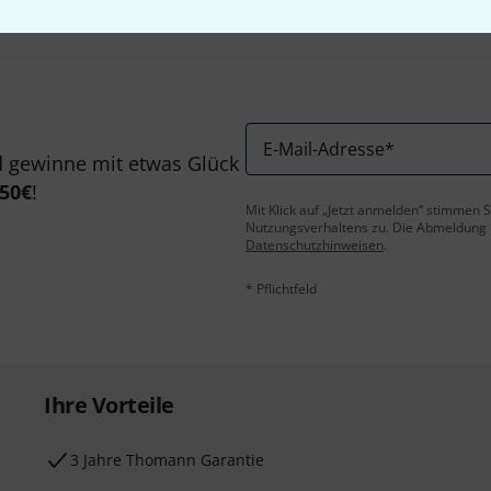
E-Mail-Adresse
*
 gewinne mit etwas Glück
50€
!
Mit Klick auf „Jetzt anmelden“ stimmen
Nutzungsverhaltens zu. Die Abmeldung is
Datenschutzhinweisen
.
* Pflichtfeld
Ihre Vorteile
3 Jahre Thomann Garantie