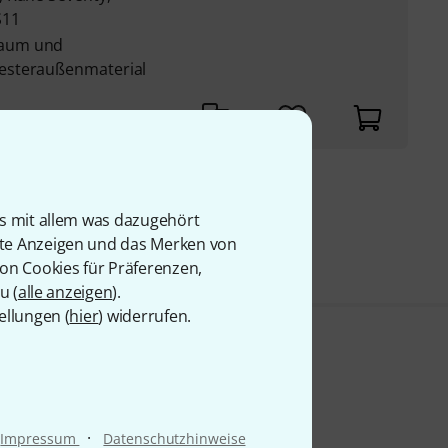
S11
haum und
esteraußenmaterial
9 €
is mit allem was dazugehört
rte Anzeigen und das Merken von
von Cookies für Präferenzen,
u (
alle anzeigen
).
ellungen (
hier
) widerrufen.
·
Impressum
Datenschutzhinweise