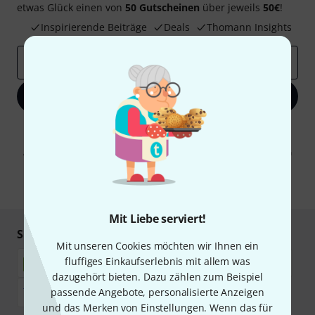
etwas Glück einen von
50 Gutscheinen
über jeweils
50€
!
Inspirierende Beiträge
Deals
Thomann Insights
E-Mail-Adresse
*
Jetzt anmelden
Mit Klick auf „Jetzt anmelden“ stimmen Sie dem Erhalt von E-Mail-
Werbung und einer Messung des E-Mail-Nutzungsverhaltens zu. Die
Abmeldung ist jederzeit möglich. Weitere Informationen finden Sie in
unseren
Datenschutzhinweisen
.
* Pflichtfeld
Mit Liebe serviert!
Sicher einkaufen & bezahlen
Mit unseren Cookies möchten wir Ihnen ein
fluffiges Einkaufserlebnis mit allem was
dazugehört bieten. Dazu zählen zum Beispiel
passende Angebote, personalisierte Anzeigen
und das Merken von Einstellungen. Wenn das für