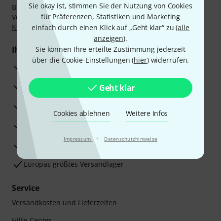
Sie okay ist, stimmen Sie der Nutzung von Cookies
Bezahlen Sie vertraulich und sicher per Nachnahme,
für Präferenzen, Statistiken und Marketing
Vorkasse, PayPal, Amazon Pay,
Klarna Sofort bezahlen
,
Klarna Ratenzahlung
oder Kreditkarte.
einfach durch einen Klick auf „Geht klar“ zu (
alle
anzeigen
).
Ihre Vorteile
Sie können Ihre erteilte Zustimmung jederzeit
über die Cookie-Einstellungen (
hier
) widerrufen.
3 Jahre Thomann Garantie
30 Tage Money-Back-Garantie
Geht klar
Reparaturservice
Cookies ablehnen
Weitere Infos
Beratung durch Fachexperten
·
Impressum
Datenschutzhinweise
Zufriedenheitsgarantie
Europas größtes Versandlager
Service
Versandkosten und Lieferzeiten
Hilfe-Center