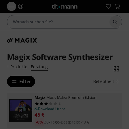
Suche 
Magix Software Synthesizer
Beratung
1
Produkte
·
Filter
Beliebtheit
Magix
Music Maker Premium Edition
6
Download-Lizenz
45
€
-8%
30-Tage-Bestpreis
:
49
€