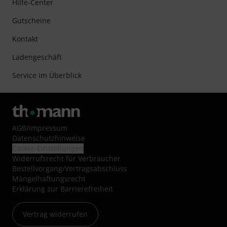
Hilfe-Center
Gutscheine
Kontakt
Ladengeschäft
Service im Überblick
AGB
/
Impressum
Datenschutzhinweise
Cookie-Einstellungen
Widerrufsrecht für Verbraucher
Bestellvorgang/Vertragsabschluss
Mängelhaftungsrecht
Erklärung zur Barrierefreiheit
Vertrag widerrufen