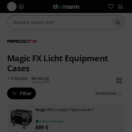
Suche 
Magic FX Licht Equipment
Cases
Beratung
1
Produkte
·
Filter
Beliebtheit
Magic FX
Smokejet Flightcase 4in1
Sofort lieferbar
889
€