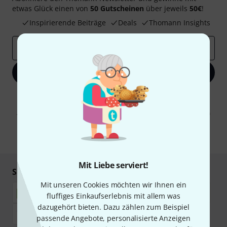
etwas Glück einen von
50 Gutscheinen
über jeweils
50€
!
Inspirierende Beiträge
Deals
Thomann Insights
E-Mail-Adresse
*
Jetzt anmelden
Mit Klick auf „Jetzt anmelden“ stimmen Sie dem Erhalt von E-Mail-
Werbung und einer Messung des E-Mail-Nutzungsverhaltens zu. Die
Abmeldung ist jederzeit möglich. Weitere Informationen finden Sie in
unseren
Datenschutzhinweisen
.
* Pflichtfeld
Mit Liebe serviert!
Sicher einkaufen & bezahlen
Mit unseren Cookies möchten wir Ihnen ein
fluffiges Einkaufserlebnis mit allem was
dazugehört bieten. Dazu zählen zum Beispiel
passende Angebote, personalisierte Anzeigen