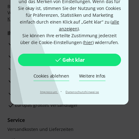
und das Merken von Einstellungen. Wenn das für
Bezahlen Sie vertraulich und sicher per Nachnahme,
Sie okay ist, stimmen Sie der Nutzung von Cookies
Vorkasse, PayPal, Amazon Pay,
Klarna Sofort bezahlen
,
für Präferenzen, Statistiken und Marketing
Klarna Ratenzahlung
oder Kreditkarte.
einfach durch einen Klick auf „Geht klar“ zu (
alle
anzeigen
).
Ihre Vorteile
Sie können Ihre erteilte Zustimmung jederzeit
über die Cookie-Einstellungen (
hier
) widerrufen.
3 Jahre Thomann Garantie
30 Tage Money-Back-Garantie
Geht klar
Reparaturservice
Cookies ablehnen
Weitere Infos
Beratung durch Fachexperten
·
Zufriedenheitsgarantie
Impressum
Datenschutzhinweise
Europas größtes Versandlager
Service
Versandkosten und Lieferzeiten