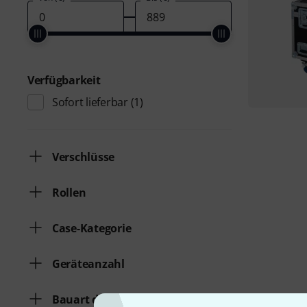
Verfügbarkeit
Sofort lieferbar
(1)
Verschlüsse
Rollen
Case-Kategorie
Geräteanzahl
Bauart der Unterteilung