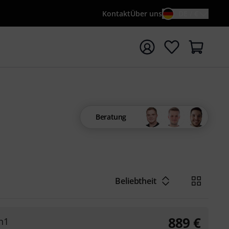
Kontakt
Über uns
DE / €
e mit Suchwort {searchTerm} starten
Beratung
Beliebtheit
889
€
n1