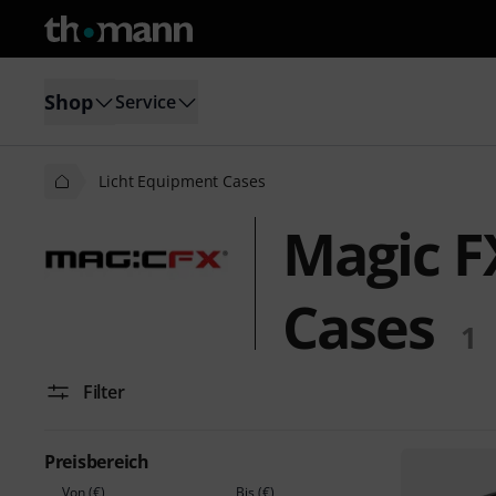
Shop
Service
Licht Equipment Cases
Magic F
Cases
1
Filter
Preisbereich
Von (€)
Bis (€)