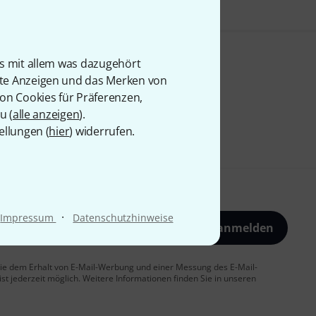
is mit allem was dazugehört
rte Anzeigen und das Merken von
von Cookies für Präferenzen,
u (
alle anzeigen
).
ellungen (
hier
) widerrufen.
·
Impressum
Datenschutzhinweise
Jetzt anmelden
 Sie dem Erhalt von E-Mail-Werbung und einer Messung des E-Mail-
t jederzeit möglich. Weitere Informationen finden Sie in unseren