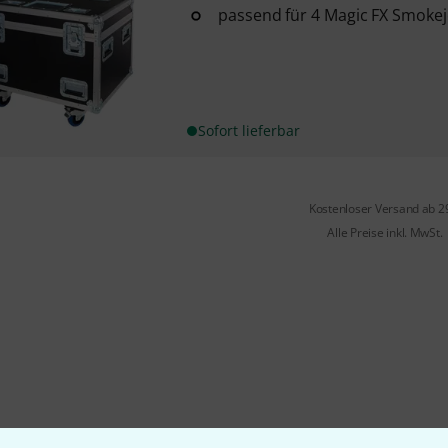
passend für 4 Magic FX Smokej
Sofort lieferbar
Kostenloser Versand ab 2
Alle Preise inkl. MwSt.