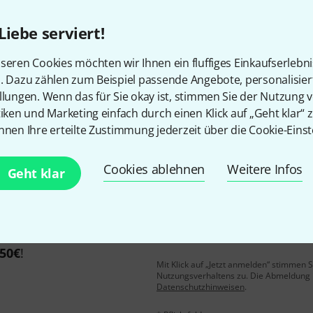
Liebe serviert!
Gefällt Ihnen, was Sie sehen?
seren Cookies möchten wir Ihnen ein fluffiges Einkaufserlebn
n. Dazu zählen zum Beispiel passende Angebote, personalisie
llungen. Wenn das für Sie okay ist, stimmen Sie der Nutzung 
Teilen
Hilfe & Feedback
tiken und Marketing einfach durch einen Klick auf „Geht klar“ z
nnen Ihre erteilte Zustimmung jederzeit über die Cookie-Einst
Cookies ablehnen
Weitere Infos
Geht klar
E-Mail-Adresse
*
 gewinne mit etwas Glück
50€
!
Mit Klick auf „Jetzt anmelden“ stimmen
Nutzungsverhaltens zu. Die Abmeldung is
Datenschutzhinweisen
.