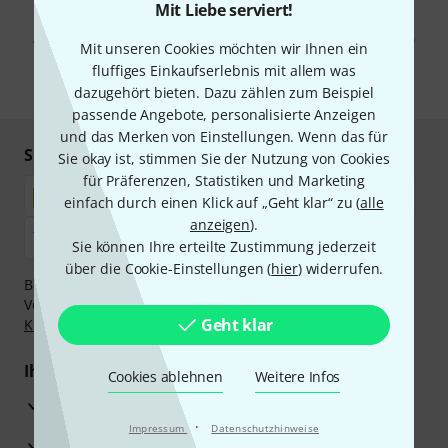
Mit Klick auf „Jetzt anmelden“ stimmen Sie dem Erhalt von E-Mail-
Mit Liebe serviert!
Werbung und einer Messung des E-Mail-Nutzungsverhaltens zu. Die
Abmeldung ist jederzeit möglich. Weitere Informationen finden Sie in
Mit unseren Cookies möchten wir Ihnen ein
unseren
Datenschutzhinweisen
.
fluffiges Einkaufserlebnis mit allem was
* Pflichtfeld
dazugehört bieten. Dazu zählen zum Beispiel
passende Angebote, personalisierte Anzeigen
und das Merken von Einstellungen. Wenn das für
Sicher einkaufen & bezahlen
Sie okay ist, stimmen Sie der Nutzung von Cookies
für Präferenzen, Statistiken und Marketing
einfach durch einen Klick auf „Geht klar“ zu (
alle
anzeigen
).
Sie können Ihre erteilte Zustimmung jederzeit
über die Cookie-Einstellungen (
hier
) widerrufen.
Bezahlen Sie vertraulich und sicher per Nachnahme,
Vorkasse, PayPal, Amazon Pay,
Klarna Sofort bezahlen
,
Geht klar
Klarna Ratenzahlung
oder Kreditkarte.
Ihre Vorteile
Cookies ablehnen
Weitere Infos
3 Jahre Thomann Garantie
·
Impressum
Datenschutzhinweise
30 Tage Money-Back-Garantie