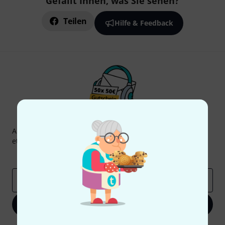
Gefällt Ihnen, was Sie sehen?
Teilen
Hilfe & Feedback
Thomann Newsletter
Abonniere den Thomann Newsletter und gewinne mit
etwas Glück einen von
50 Gutscheinen
über jeweils
50€
!
Inspirierende Beiträge
Deals
Thomann Insights
E-Mail-Adresse
*
Jetzt anmelden