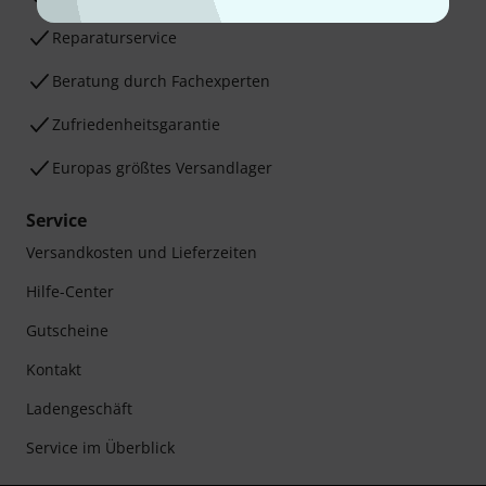
Reparaturservice
Beratung durch Fachexperten
Zufriedenheitsgarantie
Europas größtes Versandlager
Service
Versandkosten und Lieferzeiten
Hilfe-Center
Gutscheine
Kontakt
Ladengeschäft
Service im Überblick