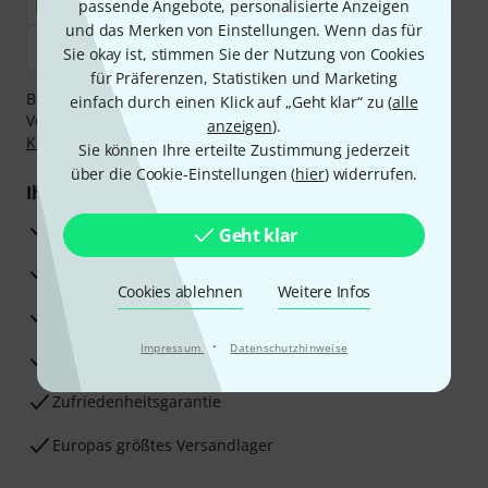
passende Angebote, personalisierte Anzeigen
und das Merken von Einstellungen. Wenn das für
Sie okay ist, stimmen Sie der Nutzung von Cookies
für Präferenzen, Statistiken und Marketing
Bezahlen Sie vertraulich und sicher per Nachnahme,
einfach durch einen Klick auf „Geht klar“ zu (
alle
Vorkasse, PayPal, Amazon Pay,
Klarna Sofort bezahlen
,
anzeigen
).
Klarna Ratenzahlung
oder Kreditkarte.
Sie können Ihre erteilte Zustimmung jederzeit
über die Cookie-Einstellungen (
hier
) widerrufen.
Ihre Vorteile
3 Jahre Thomann Garantie
Geht klar
30 Tage Money-Back-Garantie
Cookies ablehnen
Weitere Infos
Reparaturservice
·
Impressum
Datenschutzhinweise
Beratung durch Fachexperten
Zufriedenheitsgarantie
Europas größtes Versandlager