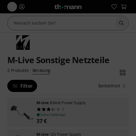
Suche 
M-Live Sonstige Netzteile
Beratung
2
Produkte
·
Filter
Beliebtheit
M-Live
B.Beat Power Supply
3
Sofort lieferbar
37
€
M-Live
12V Power Supply