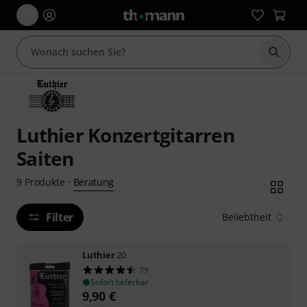
Suche 
Luthier Konzertgitarren
Saiten
Beratung
9
Produkte
·
Filter
Beliebtheit
Luthier
20
79
Sofort lieferbar
9,90
€