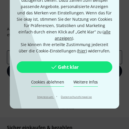
dazugehört bieten. Dazu zählen zum Beispiel
passende Angebote, personalisierte Anzeigen
und das Merken von Einstellungen. Wenn das für
Sie okay ist, stimmen Sie der Nutzung von Cookies
Thomann Newsletter
für Präferenzen, Statistiken und Marketing
Abonniere den Thomann Newsletter und gewinne mit
einfach durch einen Klick auf „Geht klar“ zu (
alle
etwas Glück einen von
50 Gutscheinen
über jeweils
50€
!
anzeigen
).
Inspirierende Beiträge
Deals
Thomann Insights
Sie können Ihre erteilte Zustimmung jederzeit
über die Cookie-Einstellungen (
hier
) widerrufen.
E-Mail-Adresse
*
Geht klar
Jetzt anmelden
Cookies ablehnen
Weitere Infos
Mit Klick auf „Jetzt anmelden“ stimmen Sie dem Erhalt von E-Mail-
Werbung und einer Messung des E-Mail-Nutzungsverhaltens zu. Die
Abmeldung ist jederzeit möglich. Weitere Informationen finden Sie in
·
Impressum
Datenschutzhinweise
unseren
Datenschutzhinweisen
.
* Pflichtfeld
Sicher einkaufen & bezahlen