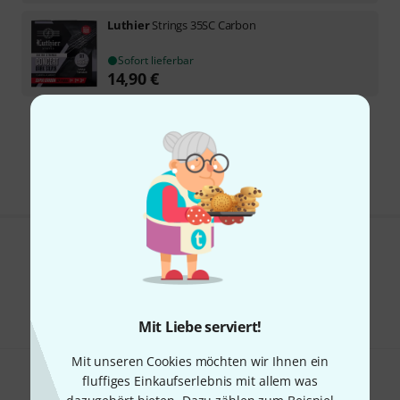
Luthier
Strings 35SC Carbon
Sofort lieferbar
14,90
€
Kostenloser Versand ab 29 €
Alle Preise inkl. MwSt.
Gefällt Ihnen, was Sie sehen?
Teilen
Hilfe & Feedback
Mit Liebe serviert!
Mit unseren Cookies möchten wir Ihnen ein
fluffiges Einkaufserlebnis mit allem was