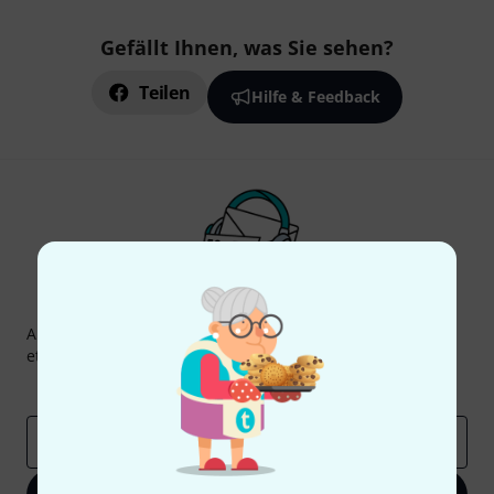
Gefällt Ihnen, was Sie sehen?
Teilen
Hilfe & Feedback
Thomann Newsletter
Abonniere den Thomann Newsletter und gewinne mit
etwas Glück einen von
50 Gutscheinen
über jeweils
50€
!
Inspirierende Beiträge
Deals
Thomann Insights
E-Mail-Adresse
*