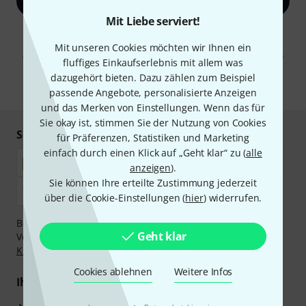
Jetzt anmelden
Mit Liebe serviert!
Mit Klick auf „Jetzt anmelden“ stimmen Sie dem Erhalt von E-Mail-
Werbung und einer Messung des E-Mail-Nutzungsverhaltens zu. Die
Mit unseren Cookies möchten wir Ihnen ein
Abmeldung ist jederzeit möglich. Weitere Informationen finden Sie in
fluffiges Einkaufserlebnis mit allem was
unseren
Datenschutzhinweisen
.
dazugehört bieten. Dazu zählen zum Beispiel
* Pflichtfeld
passende Angebote, personalisierte Anzeigen
und das Merken von Einstellungen. Wenn das für
Sie okay ist, stimmen Sie der Nutzung von Cookies
Sicher einkaufen & bezahlen
für Präferenzen, Statistiken und Marketing
einfach durch einen Klick auf „Geht klar“ zu (
alle
anzeigen
).
Sie können Ihre erteilte Zustimmung jederzeit
über die Cookie-Einstellungen (
hier
) widerrufen.
Bezahlen Sie vertraulich und sicher per Nachnahme,
Geht klar
Vorkasse, PayPal, Amazon Pay,
Klarna Sofort bezahlen
,
Klarna Ratenzahlung
oder Kreditkarte.
Cookies ablehnen
Weitere Infos
Ihre Vorteile
3 Jahre Thomann Garantie
·