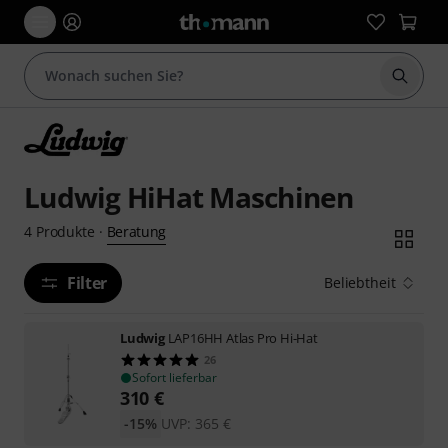
Suche 
Ludwig HiHat Maschinen
Beratung
4
Produkte
·
Filter
Beliebtheit
Ludwig
LAP16HH Atlas Pro Hi-Hat
26
Sofort lieferbar
310
€
-15%
UVP:
365
€