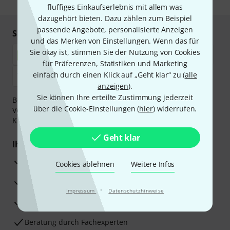
fluffiges Einkaufserlebnis mit allem was
dazugehört bieten. Dazu zählen zum Beispiel
passende Angebote, personalisierte Anzeigen
Sicher einkaufen & bezahlen
und das Merken von Einstellungen. Wenn das für
Sie okay ist, stimmen Sie der Nutzung von Cookies
für Präferenzen, Statistiken und Marketing
einfach durch einen Klick auf „Geht klar“ zu (
alle
anzeigen
).
Sie können Ihre erteilte Zustimmung jederzeit
Bezahlen Sie vertraulich und sicher per Nachnahme,
über die Cookie-Einstellungen (
hier
) widerrufen.
Vorkasse, PayPal, Amazon Pay,
Klarna Sofort bezahlen
,
Klarna Ratenzahlung
oder Kreditkarte.
Geht klar
Ihre Vorteile
3 Jahre Thomann Garantie
Cookies ablehnen
Weitere Infos
30 Tage Money-Back-Garantie
·
Impressum
Datenschutzhinweise
Reparaturservice
Beratung durch Fachexperten