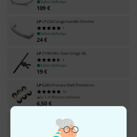
Sofort lieferbar
109
€
LP
LP224 Conga Handle Chrome
1
Sofort lieferbar
24
€
LP
215M Mic Claw Conga -BL
2
Sofort lieferbar
19
€
LP
628G Procare Shell Protectors
10
In 7–9 Wochen lieferbar
6,50
€
LP
LP291BR Conga Slip-On Brackets
2
In 1–2 Wochen lieferbar
69
€