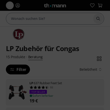
Suche 
LP Zubehör für Congas
Beratung
15
Produkte
·
Filter
Beliebtheit
LP
637 Rubber Feet Set
93
TOP-SELLER
Sofort lieferbar
19
€