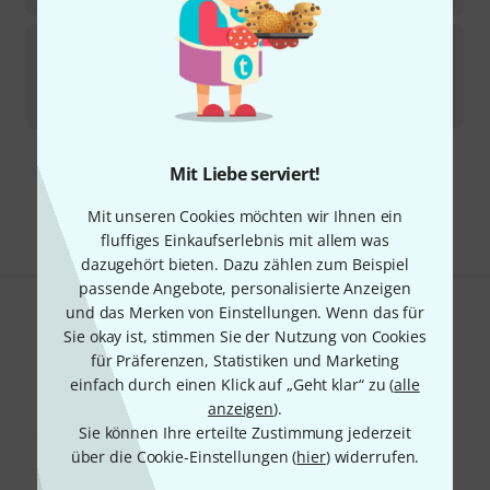
LP
LP736A 12 1/2" ComfortCurve II
3
In 7–9 Wochen lieferbar
135
€
Mit Liebe serviert!
Kostenloser Versand ab 29 €
Alle Preise inkl. MwSt.
Mit unseren Cookies möchten wir Ihnen ein
fluffiges Einkaufserlebnis mit allem was
dazugehört bieten. Dazu zählen zum Beispiel
passende Angebote, personalisierte Anzeigen
und das Merken von Einstellungen. Wenn das für
Gefällt Ihnen, was Sie sehen?
Sie okay ist, stimmen Sie der Nutzung von Cookies
für Präferenzen, Statistiken und Marketing
Teilen
Hilfe & Feedback
einfach durch einen Klick auf „Geht klar“ zu (
alle
anzeigen
).
Sie können Ihre erteilte Zustimmung jederzeit
über die Cookie-Einstellungen (
hier
) widerrufen.