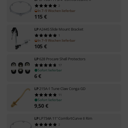
2
In 7–9 Wochen lieferbar
115
€
LP
A244S Slide Mount Bracket
1
In 7–9 Wochen lieferbar
105
€
LP
628 Procare Shell Protectors
17
Sofort lieferbar
6
€
LP
215A-1 Tune Claw Conga GD
11
Sofort lieferbar
9,50
€
LP
LP734A 11" ComfortCurve II Rim
2