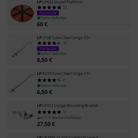
LP
LP633 Sound Platform
23
TOP-SELLER
Sofort lieferbar
60
€
LP
215B Tune Claw Conga -CH
10
TOP-SELLER
Sofort lieferbar
8,50
€
LP
A219 Tune Claw Conga -CH
8
Sofort lieferbar
6,50
€
LP
LP912 Conga Mounting Bracket
11
In 7–9 Wochen lieferbar
27,50
€
LP
LP735A 11 3/4" ComfortCurve II